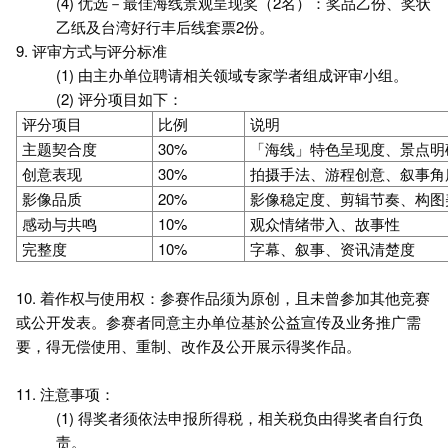
(4) 优选－最佳海线景观呈现奖（2名）：奖品乙份、奖状
乙纸及台湾好行丰后线套票2份。
9. 评审方式与评分标准
(1) 由主办单位聘请相关领域专家学者组成评审小组。
(2) 评分项目如下：
评分项目
比例
说明
主题契合度
30%
「海线」特色呈现度、景点明
创意表现
30%
拍摄手法、游程创意、叙事角
影像品质
20%
影像稳定度、剪辑节奏、构图
感动与共鸣
10%
观众情绪带入、故事性
完整度
10%
字幕、叙事、资讯清楚度
10. 着作权与使用权：参赛作品须为原创，且未曾参加其他竞赛
或公开发表。参赛者同意主办单位基於公益宣传及业务推广需
要，得无偿使用、重制、改作及公开展示得奖作品。
11. 注意事项：
(1) 得奖者须依法申报所得税，相关税负由得奖者自行负
责。