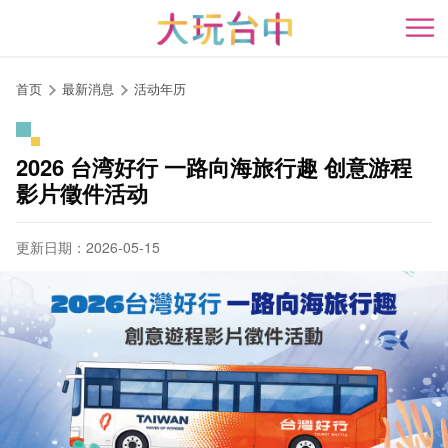
跳
到
开
主
要
首页
最新消息
活动年历
内
容
区
2026 台湾好行 一路向海旅行趣 创意游程
块
影片徵件活动
更新日期：2026-05-15