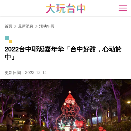
跳
到
开
主
要
首页
最新消息
活动年历
内
容
区
2022台中耶诞嘉年华「台中好甜，心动於
块
中」
更新日期：2022-12-14