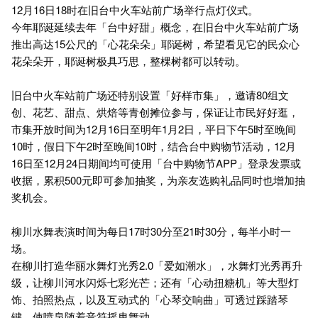
12月16日18时在旧台中火车站前广场举行点灯仪式。
今年耶诞延续去年「台中好甜」概念，在旧台中火车站前广场
推出高达15公尺的「心花朵朵」耶诞树，希望看见它的民众心
花朵朵开，耶诞树极具巧思，整棵树都可以转动。
旧台中火车站前广场还特别设置「好样市集」，邀请80组文
创、花艺、甜点、烘焙等青创摊位参与，保证让市民好好逛，
市集开放时间为12月16日至明年1月2日，平日下午5时至晚间
10时，假日下午2时至晚间10时，结合台中购物节活动，12月
16日至12月24日期间均可使用「台中购物节APP」登录发票或
收据，累积500元即可参加抽奖，为亲友选购礼品同时也增加抽
奖机会。
柳川水舞表演时间为每日17时30分至21时30分，每半小时一
场。
在柳川打造华丽水舞灯光秀2.0「爱如潮水」，水舞灯光秀再升
级，让柳川河水闪烁七彩光芒；还有「心动扭糖机」等大型灯
饰、拍照热点，以及互动式的「心琴交响曲」可透过踩踏琴
键，使喷泉随着音符摇曳舞动。