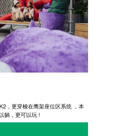
K2，更穿梭在鹰架座位区系统 ，本
躺，更可以玩 !