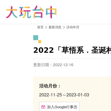
跳
到
主
要
内
:::
首页
最新消息
活动年历
容
区
块
𝟮𝟬𝟮𝟮「草悟系．圣诞
更新日期：2022-12-16
活动月份：
2022-11-25～2023-01-03
加入Google行事历