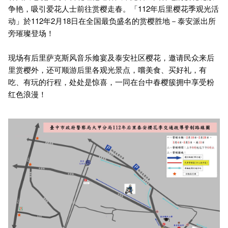
争艳，吸引爱花人士前往赏樱走春。「112年后里樱花季观光活
动」於112年2月18日在全国最负盛名的赏樱胜地－泰安派出所
旁璀璨登场！
现场有后里萨克斯风音乐飨宴及泰安社区樱花，邀请民众来后
里赏樱外，还可顺游后里各观光景点，嚐美食、买好礼，有
吃、有玩的行程，处处是惊喜，一同在台中春樱簇拥中享受粉
红色浪漫！