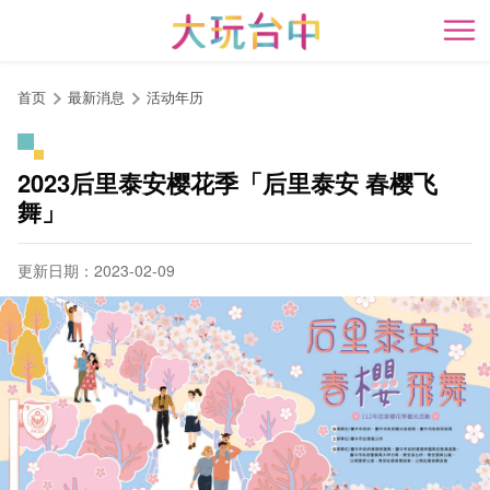
跳
到
开
主
要
首页
最新消息
活动年历
内
容
区
2023后里泰安樱花季「后里泰安 春樱飞
块
舞」
更新日期：2023-02-09