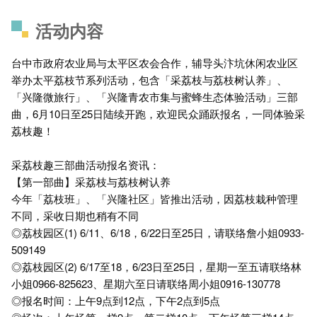
活动内容
台中市政府农业局与太平区农会合作，辅导头汴坑休闲农业区
举办太平荔枝节系列活动，包含「采荔枝与荔枝树认养」、
「兴隆微旅行」、「兴隆青农市集与蜜蜂生态体验活动」三部
曲，6月10日至25日陆续开跑，欢迎民众踊跃报名，一同体验采
荔枝趣！
采荔枝趣三部曲活动报名资讯：
【第一部曲】采荔枝与荔枝树认养
今年「荔枝班」、「兴隆社区」皆推出活动，因荔枝栽种管理
不同，采收日期也稍有不同
◎荔枝园区(1) 6/11、6/18，6/22日至25日，请联络詹小姐0933-
509149
◎荔枝园区(2) 6/17至18，6/23日至25日，星期一至五请联络林
小姐0966-825623、星期六至日请联络周小姐0916-130778
◎报名时间：上午9点到12点，下午2点到5点