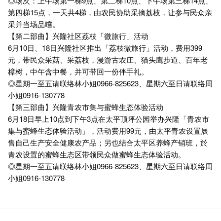
◎场次：上午场第一梯9点、第二梯10点、下午场第三梯14点、
第四梯15点，一天共4梯，由农民协助采摘荔枝，让参与民众亲
采并当场品嚐。
【第二部曲】兴隆社区荔枝「微旅行」活动
6月10日、18日兴隆社区推出「荔枝微旅行」活动，费用399
元，带民众采菇、采荔枝，漫游古农庄、猫头鹰步道、百年老
樟树，中午含中餐，并可带回一份伴手礼。
◎星期一至五请联络林小姐0966-825623、星期六至日请联络周
小姐0916-130778
【第三部曲】兴隆青农市集与蜜蜂生态体验活动
6月18日早上10点到下午3点在太平顶坪公园举办兴隆「青农市
集与蜜蜂生态体验活动」，活动费用99元，由太平青农设置展
售自己生产安全健康农产品；另也结合太平区养蜂产销班，於
青农设置的蜜蜂生态区带领民众做蜜蜂生态体验活动。
◎星期一至五请联络林小姐0966-825623、星期六至日请联络周
小姐0916-130778