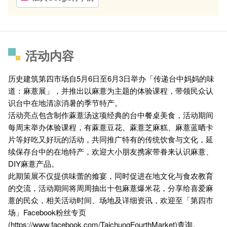
活动内容
历史建筑第四市场自5月6日至6月3日举办「传递台中妈妈的味
道：麻薏展」，并推出以麻薏为主题的体验课程，带领民众认
识台中在地清凉消暑的季节特产。
活动亮点包含制作蔴薏汤这项经典的台中餐桌美食，活动期间
每周末举办体验课程，有蔴薏豆花、蔴薏芝麻糕、麻薏蓝晒卡
片等好吃又好玩的活动，共同推广特有的传统饮食与文化，延
续保存台中的在地特产，欢迎大小朋友携家带眷来认识麻薏、
DIY麻薏产品。
此期策展不仅提供味蕾的飨宴，同时促进在地文化与食农教育
的交流，活动期间将周周抽出十包麻薏爆米花，分享给喜爱麻
薏的民众，相关活动时间、场地及详细资讯，欢迎至「第四市
场」Facebook粉丝专页
(
https://www.facebook.com/TaichungFourthMarket
)查询。