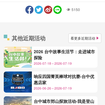
5150
人气
其他近期活动
看更多近期活动
2026 台中故事生活节：走进城市
探险
2026-07-18～2026-07-19
响应四国菁英棒球对抗赛-台中优
惠店家
2026-06-26～2026-07-19
台中城市郊山探旅活动-我是登山