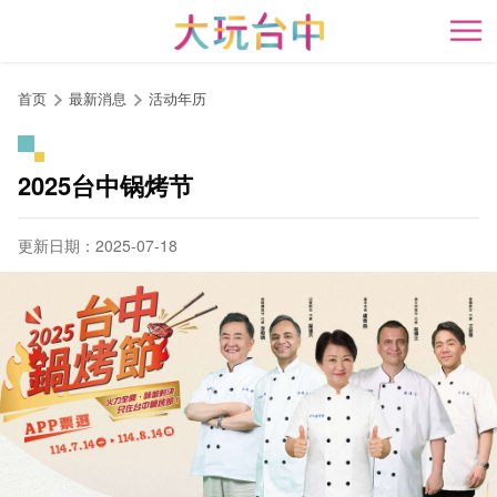
跳
到
开
主
要
首页
最新消息
活动年历
内
容
区
2025台中锅烤节
块
更新日期：2025-07-18