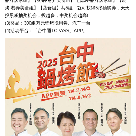
品牌店家组】【火锅-巷弄美食组】【烧烤-品牌店家组】【烧
烤-巷弄美食组】【蔬食组】共5组，就可获得5张抽奖券，天天
投累积抽奖机会，投越多，中奖机会越高!
(3)奖品：300组万元锅烤抵用券、汽车一台。
(4)活动平台：「台中通TCPASS」APP。