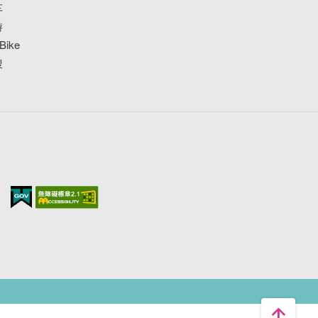
车
游
ike
搜