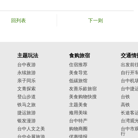
回列表
下一则
主题玩法
食购旅宿
交通情
台中夜游
住宿推荐
出发前
永续旅游
美食导览
自行开
亲子同乐
低碳旅馆
台中机
文青探索
友善乐龄旅宿
台中捷
登山步道
美食购物快搜
台铁
铁马之旅
主题美食
高铁
捷运旅游
飨用美味
长途客
银发漫游
台中特产
台湾观
台中人文之美
购物商圈
台中市观
行
台中会展旅游
优惠情报