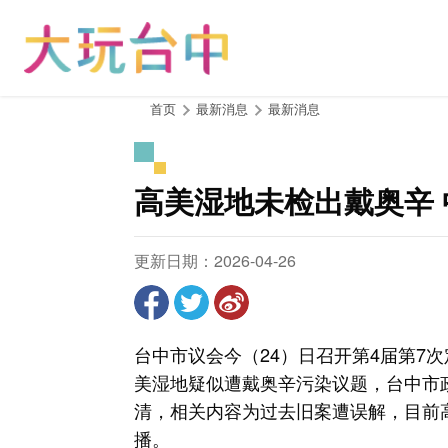
跳
到
主
要
内
:::
首页
最新消息
最新消息
容
区
块
高美湿地未检出戴奥辛
更新日期：2026-04-26
台中市议会今（24）日召开第4届第7
美湿地疑似遭戴奥辛污染议题，台中市
清，相关内容为过去旧案遭误解，目前
播。