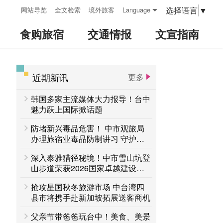
:::
选择语言
▼
网站导览
全文检索
境外旅客
Language
食购旅宿
交通情报
文宣指南
近期新讯
更多
:::
韩国多家主流媒体大力报导！台中
魅力跃上国际掀话题
防堵新兴毒品危害！ 中市观旅局
办理旅宿业毒品防制讲习 守护旅
客安全
深入泰雅猎径秘境！中市雪山坑登
山步道荣获2026国家卓越建设奖
「金质奖」
抢攻星国秋冬旅游市场 中台湾四
县市将携手赴新加坡拓展送客商机
父亲节带爸爸玩台中！美食、美景