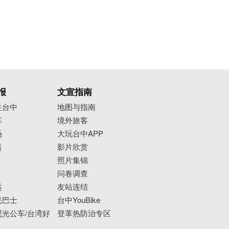
报
文宣指南
往台中
地图与指南
车
境外旅客
场
大玩台中APP
运
影片欣赏
照片集锦
问卷调查
运
友站连结
光巴士
台中YouBike
光公车/台湾好
登革热防治专区