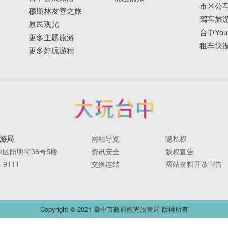
市区公
穆斯林友善之旅
驾车旅
原民观光
台中YouB
更多主题旅游
租车快
更多好玩游程
游局
网站导览
隐私权
丰原区阳明街36号5楼
资讯安全
版权宣告
-9111
交换连结
网站资料开放宣告
Copyright © 2021 臺中市政府觀光旅遊局 版權所有