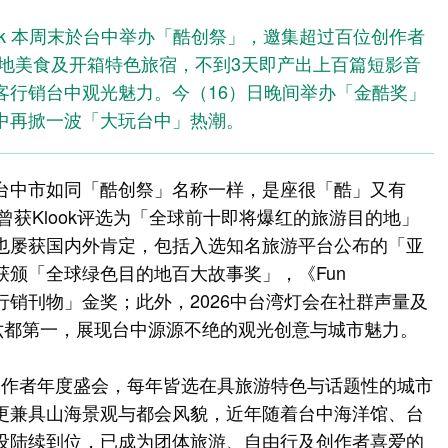
ok 本周末於台中举办「酷创祭」，邀集超过百位创作者
嚐在地美食及开箱特色旅宿，不到3天即产出上百篇短影音
客行销台中观光魅力。今（16）日晚间举办「金酷奖」
中再掀一波「大玩台中」热潮。
台中市如同「酷创祭」名称一样，是座很「酷」又有
曾获Klook评选为「全球前十即将爆红的旅游目的地」
也屡获国内外肯定，包括入选知名旅游平台公布的「亚
颁「全球绿色目的地百大故事奖」，《Fun
最佳行销刊物」金奖；此外，2026中台湾灯会在社群声量及
居六都第一，展现台中源源不绝的观光创意与城市魅力。
k创作者年度盛会，每年皆选在具旅游特色与话题性的城市
更兼具山海景观与都会风貌，近年随着台中海洋馆、台
设陆续到位，已成为团体旅游、自由行及创作者喜爱的