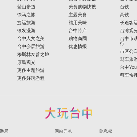
登山步道
美食购物快搜
台铁
铁马之旅
主题美食
高铁
捷运旅游
飨用美味
长途客
银发漫游
台中特产
台湾观
台中人文之美
购物商圈
台中市观
行
台中会展旅游
优惠情报
市区公
穆斯林友善之旅
驾车旅
原民观光
台中YouB
更多主题旅游
租车快
更多好玩游程
游局
网站导览
隐私权