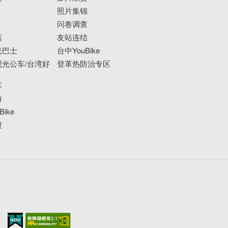
照片集锦
问卷调查
运
友站连结
光巴士
台中YouBike
光公车/台湾好
登革热防治专区
车
游
ike
搜