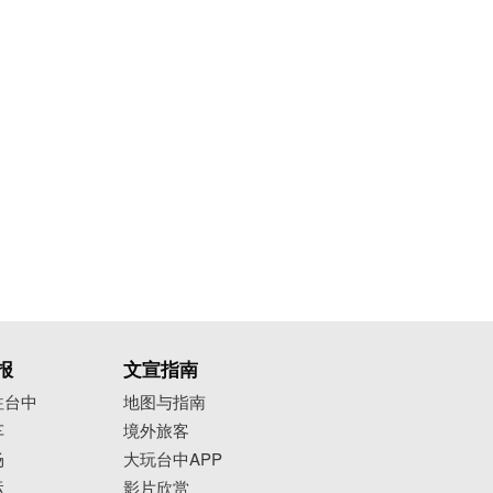
报
文宣指南
往台中
地图与指南
车
境外旅客
场
大玩台中APP
运
影片欣赏