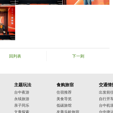
回列表
下一则
主题玩法
食购旅宿
交通情
台中夜游
住宿推荐
出发前
永续旅游
美食导览
自行开
亲子同乐
低碳旅馆
台中机
文青探索
友善乐龄旅宿
台中捷