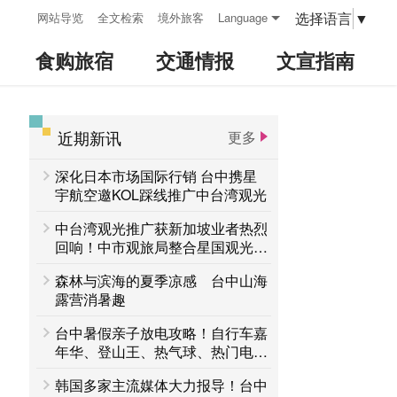
:::
选择语言
▼
网站导览
全文检索
境外旅客
Language
食购旅宿
交通情报
文宣指南
近期新讯
更多
:::
深化日本市场国际行销 台中携星
宇航空邀KOL踩线推广中台湾观光
中台湾观光推广获新加坡业者热烈
回响！中市观旅局整合星国观光资
源 布局区域旅游商机
森林与滨海的夏季凉感 台中山海
露营消暑趣
台中暑假亲子放电攻略！自行车嘉
年华、登山王、热气球、热门电影
接力登场 一路玩到8月底
韩国多家主流媒体大力报导！台中