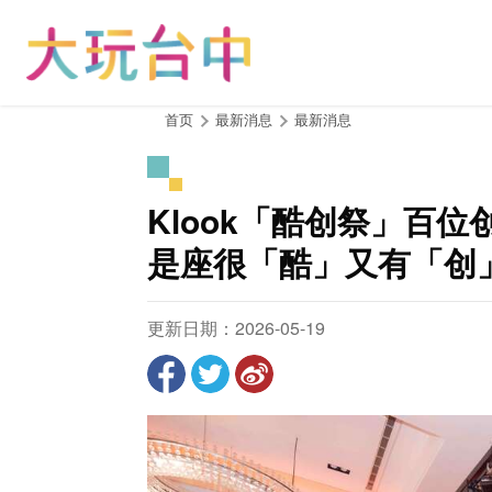
跳
到
主
要
内
:::
首页
最新消息
最新消息
容
区
块
Klook「酷创祭」百
是座很「酷」又有「创
更新日期：2026-05-19