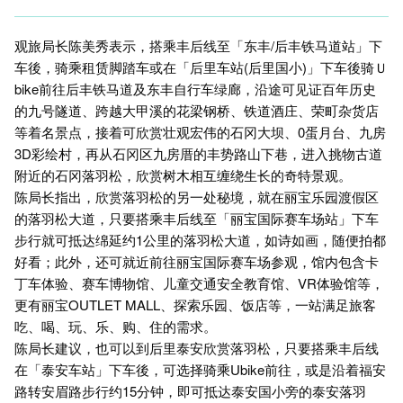
观旅局长陈美秀表示，搭乘丰后线至「东丰/后丰铁马道站」下
车後，骑乘租赁脚踏车或在「后里车站(后里国小)」下车後骑Ｕ
bike前往后丰铁马道及东丰自行车绿廊，沿途可见证百年历史
的九号隧道、跨越大甲溪的花梁钢桥、铁道酒庄、荣町杂货店
等着名景点，接着可欣赏壮观宏伟的石冈大坝、0蛋月台、九房
3D彩绘村，再从石冈区九房厝的丰势路山下巷，进入挑物古道
附近的石冈落羽松，欣赏树木相互缠绕生长的奇特景观。
陈局长指出，欣赏落羽松的另一处秘境，就在丽宝乐园渡假区
的落羽松大道，只要搭乘丰后线至「丽宝国际赛车场站」下车
步行就可抵达绵延约1公里的落羽松大道，如诗如画，随便拍都
好看；此外，还可就近前往丽宝国际赛车场参观，馆内包含卡
丁车体验、赛车博物馆、儿童交通安全教育馆、VR体验馆等，
更有丽宝OUTLET MALL、探索乐园、饭店等，一站满足旅客
吃、喝、玩、乐、购、住的需求。
陈局长建议，也可以到后里泰安欣赏落羽松，只要搭乘丰后线
在「泰安车站」下车後，可选择骑乘Ubike前往，或是沿着福安
路转安眉路步行约15分钟，即可抵达泰安国小旁的泰安落羽