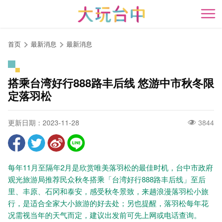
跳
到
开
主
要
首页
最新消息
最新消息
内
容
区
搭乘台湾好行888路丰后线 悠游中市秋冬限
块
定落羽松
更新日期：2023-11-28
3844
每年11月至隔年2月是欣赏唯美落羽松的最佳时机，台中市政府
观光旅游局推荐民众秋冬搭乘「台湾好行888路丰后线」至后
里、丰原、石冈和泰安，感受秋冬景致，来趟浪漫落羽松小旅
行，是适合全家大小旅游的好去处；另也提醒，落羽松每年花
况需视当年的天气而定，建议出发前可先上网或电话查询。