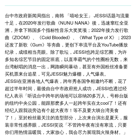
台中市政府新闻局指出，南韩 「嘻哈女王」 JESSI话题与流量
十足，在2020年发行歌曲《NUNU NANA》後，迅速窜红全亚
洲，并拿下韩国多个指标性音乐大奖奖项；2022年接力发行歌
曲《ZOOM》、《Cold Blooded》、《What Type of X》；2023
还发了新歌《Gum》等夯曲，更创下串流平台及YouTube播放
纪录，成绩相当亮眼。除了歌坛，JESSI也跨足综艺圈，为许
多知名综艺节目的固定班底，以直率霸气的个性圈粉无数，来
台湾献唱的消息一出，网路瞬间暴动，甚至有外国粉丝准备要
买机票来台追星，可见JESSI魅力爆棚，人气爆表。
JESSI在亚洲各地人气爆表，跨年秀各国争相邀约不断，花了
超过半年时间，最後由台中市政府抢人成功，JESSI也透过经
纪人表示「听说台中跨年的场地可以容纳20多万人，号称台版
的纽约中央公园，能跟那麽多人一起跨年实在太cool了！还有
经纪人跟我说旁边有个超大夜市！等不及要大啖台湾美食
了！」至於粉丝最关注的造型部分，上次来台演出是夏天，服
装非常性感养眼，JESSI笑说「不管跨年夜有没有寒流，只要
你们用热情温暖我，大家放心，我会尽力展现我火辣身材。」