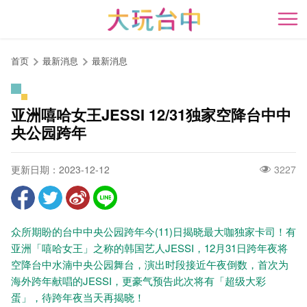
跳
到
开
主
要
首页
最新消息
最新消息
内
容
区
亚洲嘻哈女王JESSI 12/31独家空降台中中
块
央公园跨年
更新日期：2023-12-12
3227
众所期盼的台中中央公园跨年今(11)日揭晓最大咖独家卡司！有
亚洲「嘻哈女王」之称的韩国艺人JESSI，12月31日跨年夜将
空降台中水湳中央公园舞台，演出时段接近午夜倒数，首次为
海外跨年献唱的JESSI，更豪气预告此次将有「超级大彩
蛋」，待跨年夜当天再揭晓！