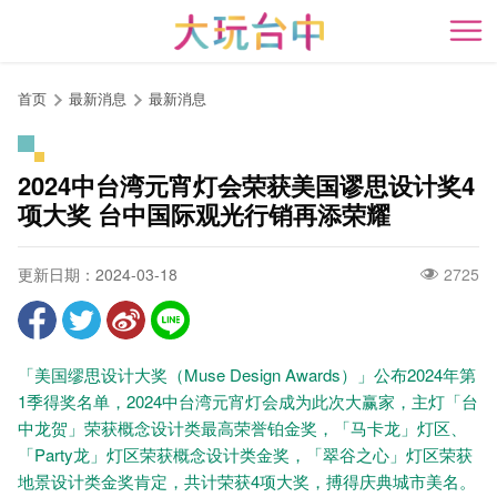
跳
到
开
主
要
首页
最新消息
最新消息
内
容
区
2024中台湾元宵灯会荣获美国谬思设计奖4
块
项大奖 台中国际观光行销再添荣耀
更新日期：2024-03-18
2725
「美国缪思设计大奖（Muse Design Awards）」公布2024年第
1季得奖名单，2024中台湾元宵灯会成为此次大赢家，主灯「台
中龙贺」荣获概念设计类最高荣誉铂金奖，「马卡龙」灯区、
「Party龙」灯区荣获概念设计类金奖，「翠谷之心」灯区荣获
地景设计类金奖肯定，共计荣获4项大奖，搏得庆典城市美名。