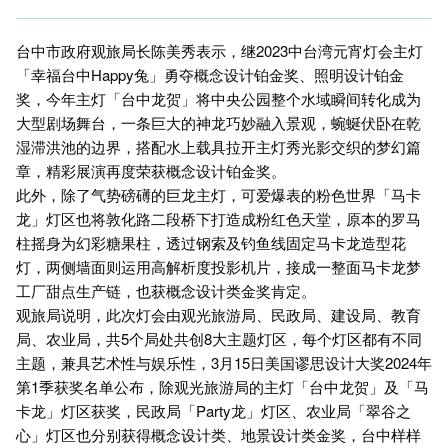
台中市政府观旅局长陈美秀表示，继2023中台湾元宵灯会主灯
「幸福台中Happy兔」勇夺概念设计铂金奖、照明设计铂金
奖，今年主灯「台中龙贺」将中央公园整个水域瞬间转化成为
大型剧场舞台，一条巨大的神龙巧妙融入景观，蜿蜒伏卧在乾
湿滞洪池的边界，搭配水上载具拉开主灯秀光影交织的梦幻篇
章，精彩展演再度荣获概念设计铂金奖。
此外，除了气势磅礡的巨龙主灯，可爱爆表的粉色世界「马卡
龙」灯区也将敦化路二段桥下打造成粉红色天堂，原本的罗马
柱摇身为幻彩糖果柱，透过钢索及钓鱼线固定马卡龙造型花
灯，两侧墙面则运用高解析度投影机片，接成一整面马卡龙梦
工厂甜点生产链，也获概念设计类金奖肯定。
观旅局说明，此次灯会由观光旅游局、民政局、建设局、教育
局、农业局，共5个局处共创8大主题灯区，每个灯区都有不同
主题，兼具艺术性与娱乐性，3月15日美国谬思设计大奖2024年
第1季获奖名单公布，除观光旅游局的主灯「台中龙贺」及「马
卡龙」灯区获奖，民政局「Party龙」灯区、农业局「翠谷之
心」灯区也分别获得概念设计类、地景设计类金奖，台中样样