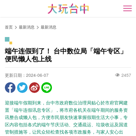
跳
到
开
主
要
首页
最新消息
最新消息
内
容
区
端午连假到了！ 台中数位局「端午专区」
块
便民懒人包上线
更新日期：2024-06-07
2457
迎接端午假期到来，台中市政府数位治理局贴心於市府官网建
置「端午连假讯息专区」，将市府各机关在端午期间的服务资
讯整合成懒人包，方便市民朋友快速掌握假期生活大小事，专
区内容包括各式的端午节庆活动、交通疏运、垃圾收运及国道
管制措施等，让民众轻松查找各项市政服务，与家人安心出