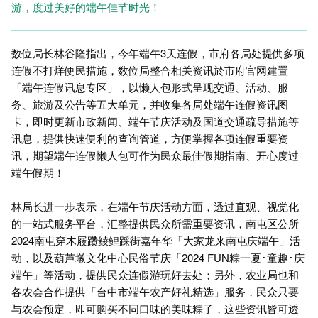
游，度过美好的端午佳节时光！
数位局长林谷隆指出，今年端午3天连假，市府各局处提供多项
连假不打烊便民措施，数位局整合相关资讯於市府官网建置
「端午连假讯息专区」，以懒人包形式呈现交通、活动、服
务、旅游及公告等五大单元，并收集各局处端午连假资讯图
卡，即时更新市政新闻、端午节庆活动及国道交通疏导措施等
讯息，提供快速便利的查询管道，方便掌握各项连假重要资
讯，期望端午连假懒人包可作为民众最佳假期指南、开心度过
端午假期！
林局长进一步表示，在端午节庆活动方面，透过直观、视觉化
的一站式服务平台，汇整提供民众所需重要资讯，南屯区公所
2024南屯穿木屐躜鲮鲤踩街嘉年华「大家龙来南屯庆端午」活
动，以及葫芦墩文化中心民俗节庆「2024 FUN粽一夏･童趣･庆
端午」等活动，提供民众连假游玩好去处；另外，农业局也和
各农会合作提供「台中市端午农产好礼精选」服务，民众只要
与农会预定，即可购买不同口味的美味粽子，这些资讯皆可透