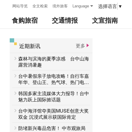
:::
选择语言
▼
网站导览
全文检索
境外旅客
Language
食购旅宿
交通情报
文宣指南
近期新讯
更多
:::
森林与滨海的夏季凉感 台中山海
露营消暑趣
台中暑假亲子放电攻略！自行车嘉
年华、登山王、热气球、热门电影
接力登场 一路玩到8月底
韩国多家主流媒体大力报导！台中
魅力跃上国际掀话题
台中海洋馆夺美国MUSE创意大奖
双金 沉浸式展示获国际肯定
防堵新兴毒品危害！ 中市观旅局