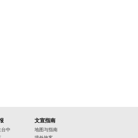
报
文宣指南
往台中
地图与指南
车
境外旅客