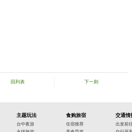
回列表
下一则
主题玩法
食购旅宿
交通情
台中夜游
住宿推荐
出发前
永续旅游
美食导览
自行开