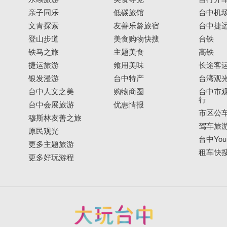
亲子同乐
低碳旅馆
台中机
文青探索
友善乐龄旅宿
台中捷
登山步道
美食购物快搜
台铁
铁马之旅
主题美食
高铁
捷运旅游
飨用美味
长途客
银发漫游
台中特产
台湾观
台中人文之美
购物商圈
台中市观
行
台中会展旅游
优惠情报
市区公
穆斯林友善之旅
驾车旅
原民观光
台中YouB
更多主题旅游
租车快
更多好玩游程