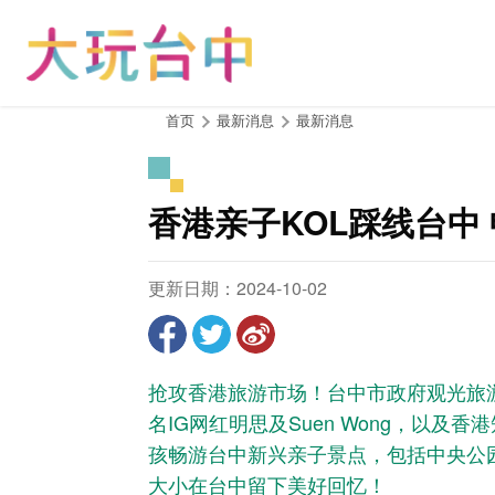
跳
到
主
要
内
:::
首页
最新消息
最新消息
容
区
块
香港亲子KOL踩线台中
更新日期：2024-10-02
抢攻香港旅游市场！台中市政府观光旅游
名IG网红明思及Suen Wong，以及香港知名
孩畅游台中新兴亲子景点，包括中央公
大小在台中留下美好回忆！