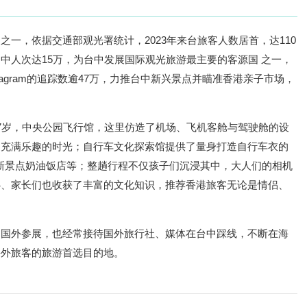
一，依据交通部观光署统计，2023年来台旅客人数居首，达110
中人次达15万，为台中发展国际观光旅游最主要的客源国 之一，
tagram的追踪数逾47万，力推台中新兴景点并瞄准香港亲子市场，
7岁，中央公园飞行馆，这里仿造了机场、飞机客舱与驾驶舱的设
过充满乐趣的时光；自行车文化探索馆提供了量身打造自行车衣的
新景点奶油饭店等；整趟行程不仅孩子们沉浸其中，大人们的相机
心、家长们也收获了丰富的文化知识，推荐香港旅客无论是情侣、
。
赴国外参展，也经常接待国外旅行社、媒体在台中踩线，不断在海
海外旅客的旅游首选目的地。