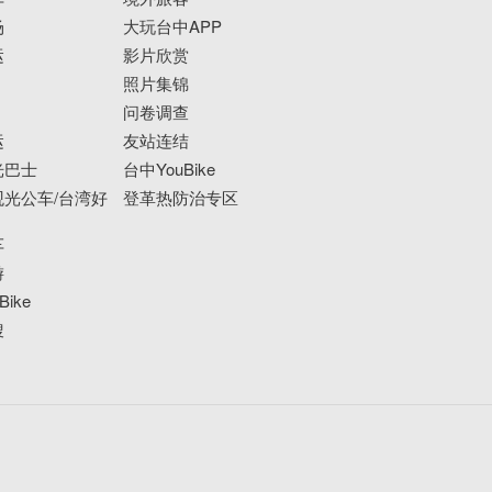
场
大玩台中APP
运
影片欣赏
照片集锦
问卷调查
运
友站连结
光巴士
台中YouBike
光公车/台湾好
登革热防治专区
车
游
ike
搜