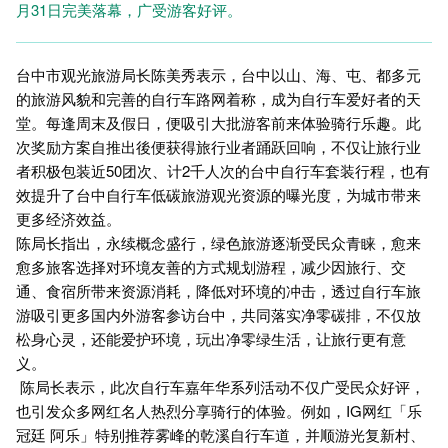
月31日完美落幕，广受游客好评。
台中市观光旅游局长陈美秀表示，台中以山、海、屯、都多元
的旅游风貌和完善的自行车路网着称，成为自行车爱好者的天
堂。每逢周末及假日，便吸引大批游客前来体验骑行乐趣。此
次奖励方案自推出後便获得旅行业者踊跃回响，不仅让旅行业
者积极包装近50团次、计2千人次的台中自行车套装行程，也有
效提升了台中自行车低碳旅游观光资源的曝光度，为城市带来
更多经济效益。
陈局长指出，永续概念盛行，绿色旅游逐渐受民众青睐，愈来
愈多旅客选择对环境友善的方式规划游程，减少因旅行、交
通、食宿所带来资源消耗，降低对环境的冲击，透过自行车旅
游吸引更多国内外游客参访台中，共同落实净零碳排，不仅放
松身心灵，还能爱护环境，玩出净零绿生活，让旅行更有意
义。
陈局长表示，此次自行车嘉年华系列活动不仅广受民众好评，
也引发众多网红名人热烈分享骑行的体验。例如，IG网红「乐
冠廷 阿乐」特别推荐雾峰的乾溪自行车道，并顺游光复新村、