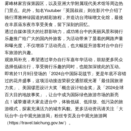
雾峰林家宫保第园区，以及亚洲大学附属现代美术馆等周边热
门景点。此外，知名Youtuber「英国叔叔」则在影片中介绍了
骑行潭雅神绿园道的精彩旅程，并造访台湾味噌文化馆，最後
在丰原庙东夜市享受美食，留下深刻的回忆。
透过自媒体强大的社群影响力，成功将台中的美丽风景和骑行
乐趣推广给广大的国内外旅客，为活动带来了显着的网路声量
和曝光度，不仅增添了活动亮点，也大幅提升游客对台中自行
车旅游的兴趣。
观旅局补充，希望透过举办自行车嘉年华活动，鼓励更多民众
选择低碳出行，享受骑行乐趣的同时，也能加深彼此的互动。
即将於11月9日登场的「2024台中国际花毯节」更是年底不容错
过的花卉盛事，这项活动接连荣获交通部观光署「最佳国旅潜
力奖」、美国缪思设计大奖「概念设计铂金奖」及「2024全球
百大目的地故事奖」，让台中成为国际绿色旅游市场的新亮
点！诚挚邀请大家走进台中，体验低碳、低排放、低污染的旅
游模式，探索充满活力的城市风貌。更多活动资讯请关注「大
玩台中-台中观光旅游局」粉丝专页及台中观光旅游网
（
https://travel.taichung.gov.tw/
）。