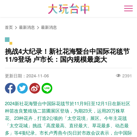
跳
到
开
主
要
首页
最新消息
最新消息
内
容
区
挑战4大纪录！新社花海暨台中国际花毯节
块
11/9登场 卢市长：国内规模最庞大
更新日期：2024-11-06
2391
2024新社花海暨台中国际花毯节於11月9日至12月1日在新社区
种苗改良繁殖场二苗圃展区登场，为期23天，运用20万株草
花、23种花卉，打造2公顷的「太空花境」展区。今年主花毯
「太空花城」挑战「高度最高、直径最大、草花最多、动态最
多」等4项纪录。市长卢秀燕今(5)日於市政会议表示，台中国际