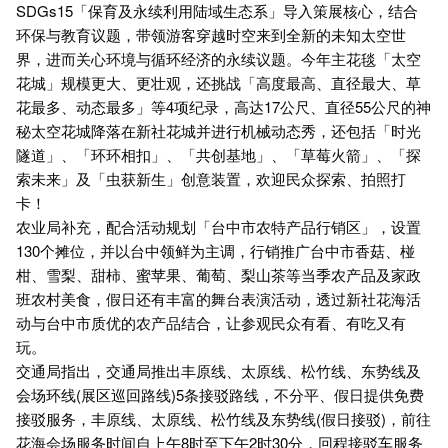
SDGs15「保育及永续利用陆域生态系」导入策展核心，结合
环保与教育议题，带领游客穿越时空来到全新的未知太空世
界，进而关心环境与循环经济的永续议题。今年主花毯「太空
花城」规模更大、更壮观，还挑战「高度最高、直径最大、草
花最多、动态最多」等4项纪录，高达17公尺、直径55公尺的神
秘太空花城降落在新社花城并进行机械动态秀，还包括「时光
隧道」、「环环相扣」、「共创基地」、「草莓火箭」、「探
索未来」及「虫获新生」创意装置，欢迎民众探索、拍照打
卡！
农业局补充，配合活动规划「台中市农特产品行销区」，设置
130个摊位，并以台中领鲜为主调，行销推广台中市香菇、椪
柑、雪梨、甜柿、蜜苹果、葡萄、梨山茶等当季农产品及家政
班农村美食，假日还有丰富的舞台表演活动，透过新社花海活
动与台中市质优的农产品结合，让参观民众有看、有吃又有
玩。
交通局指出，交通局推出丰原线、太原线、松竹线、东势线及
会场环线(展区巡回路线)5条接驳路线，不分平、假日提供免费
接驳服务，丰原线、太原线、松竹线及东势线(假日接驳)，前往
花海会场服务时间自上午8时至下午2时30分，回程接驳车服务