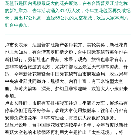
花毯节是国内规模最庞大的花卉展览，在有台湾普罗旺斯之称
的新社举办，去年活动涌入312万人次，今年主花毯区再突破纪
录，展出17公尺高，直径55公尺的太空花城，欢迎大家本周六
到台中参加。
卢市长表示，法国普罗旺斯产各种花卉、美轮美奂，新社花卉
也非常知名，有台湾普罗旺斯之称，台中国际花毯节每年也在
新社举行，另新社也产香菇、水果，观光、旅宿也非常有名，
是非常适合旅游的地方，尤其中部地区最近天气非常凉爽、舒
适。今年新社花海暨台中国际花毯节由市府观旅局、农业局与
中央农业部共同举办，规模大、内容丰富，有玉米造型太空
舱、草莓火箭等，漂亮、梦幻且非常趣味，欢迎大人小孩都来
参加。
卢市长呼吁，市府有安排接驳车往返，坐满即发车，展场虽有
停车位但还是不好停车，欢迎大家使用接驳车，往年市府都有
安排免费接驳车，非常有经验，将提供大家很好的服务。
观旅局说明，台中国际花毯节连续举办多年，今年首度以新社
香菇太空包的永续循环再利用为主题推出「太空花境」，将