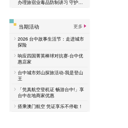
办理旅宿业毒品防制讲习 守护旅
客安全
当期活动
更多
2026 台中故事生活节：走进城市
探险
响应四国菁英棒球对抗赛-台中优
惠店家
台中城市郊山探旅活动-我是登山
王
「凭真航空登机证 畅游台中!」享
台中在地商家优惠
搭乘澳门航空 凭证享乐不停歇！