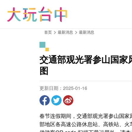
跳
到
主
要
内
:::
首页
最新消息
最新消息
容
区
块
交通部观光署参山国家
图
更新日期：2025-01-16
春节连假期间，交通部观光署参山国家
部地区各高速公路休息站、高铁站、火