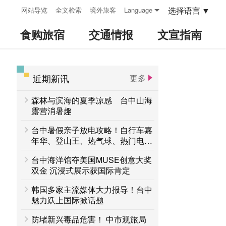
:::
选择语言
▼
网站导览
全文检索
境外旅客
Language
食购旅宿
交通情报
文宣指南
近期新讯
更多
:::
森林与滨海的夏季凉感 台中山海
露营消暑趣
台中暑假亲子放电攻略！自行车嘉
年华、登山王、热气球、热门电影
接力登场 一路玩到8月底
台中海洋馆夺美国MUSE创意大奖
双金 沉浸式展示获国际肯定
韩国多家主流媒体大力报导！台中
魅力跃上国际掀话题
防堵新兴毒品危害！ 中市观旅局