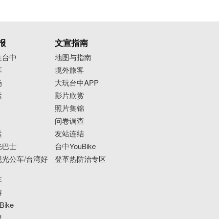
报
文宣指南
往台中
地图与指南
车
境外旅客
场
大玩台中APP
运
影片欣赏
照片集锦
问卷调查
运
友站连结
光巴士
台中YouBike
光公车/台湾好
登革热防治专区
车
游
ike
搜