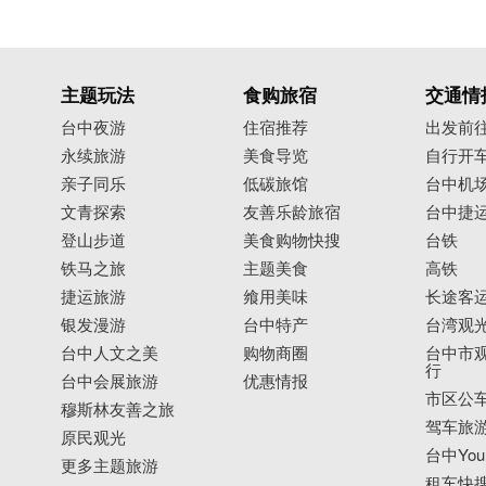
主题玩法
食购旅宿
交通情
台中夜游
住宿推荐
出发前
永续旅游
美食导览
自行开
亲子同乐
低碳旅馆
台中机
文青探索
友善乐龄旅宿
台中捷
登山步道
美食购物快搜
台铁
铁马之旅
主题美食
高铁
捷运旅游
飨用美味
长途客
银发漫游
台中特产
台湾观
台中人文之美
购物商圈
台中市观
行
台中会展旅游
优惠情报
市区公
穆斯林友善之旅
驾车旅
原民观光
台中YouB
更多主题旅游
租车快