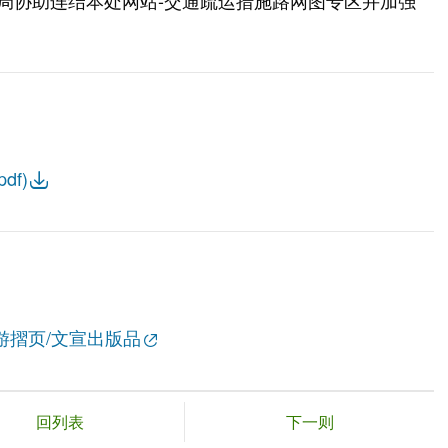
请本局协助连结本处网站-交通疏运措施路网图专区并加强
f)
游摺页/文宣出版品
回列表
下一则