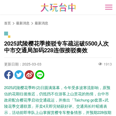
跳
到
开
主
要
首页
最新消息
最新消息
内
容
区
2025武陵樱花季接驳专车疏运破5500人次
块
中市交通局加码228连假接驳奏效
更新日期：2025-03-03
1913
2025武陵樱花季昨(2)日圆满落幕，今年受多波寒流影响，原预
估的花期往後推迟，仍抵挡不住游客上山赏花的热情，台中市
政府配合樱花季启动交通疏运，并推出「Taichung go套票×武
陵花季交通联票」开卖4天即完销获好评。交通局长叶昭甫表
示，活动前即率队上山掌握赏樱专车整备情形，并预期228假期