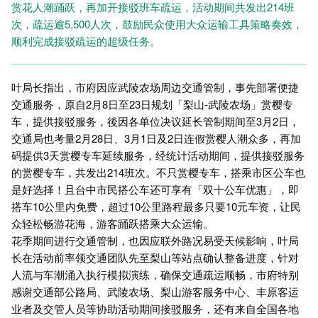
赏花人潮踊跃，再加开接驳班车疏运，活动期间共发出214班
次，疏运逾5,500人次，鼓励民众使用大众运输工具策略奏效，
顺利完成接驳疏运的超级任务。
叶局长指出，市府因应武陵农场周边交通管制，事先部署便捷
交通服务，原自2月8日至23日规划「梨山-武陵农场」赏樱专
车，提供接驳服务，後因各单位决议延长管制期间至3月2日，
交通局也考量2月28日、3月1日及2日连假赏樱人潮众多，再加
码提供3天赏樱专车延续服务，经统计活动期间，提供接驳服务
的赏樱专车，共发出214班次。不只赏樱专车，搭乘市区公车也
是好选择！且台中市民搭公车还可享有「双十公车优惠」，即
搭车10公里内免费，超过10公里路程最多只要10元车资，让民
众轻松畅游花海，游客踊跃搭乘大众运输。
花季期间进行交通管制，也因应联外路况易受天候影响，叶局
长在活动前率领交通团队先至梨山等站点确认整备进度，针对
人流与车潮涌入执行模拟演练，确保交通疏运顺畅，市府特别
感谢交通部公路局、武陵农场、梨山游客服务中心、丰原客运
业者及交管人员等协助活动期间接驳服务，还有来自全国各地