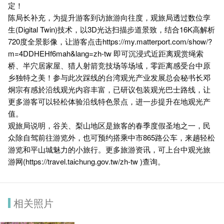
定！
陈局长补充，为提升游客到访旅游向往度，观旅局透过数位孪
生(Digital Twin)技术，以3D光达扫描步道景致，结合16K高解析
720度全景影像，让游客点击https://my.matterport.com/show/?
m=4DDHEHf6mah&lang=zh-tw 即可沉浸式近距离观赏绳索
桥、半穴居家屋、猎人射箭竞技场等场域，零距离感受台中原
乡独特之美！参与此次踩线的台湾观光产业发展总会秘书长邓
炯宗有感於沿线观光内容丰富，已研议包装观光巴士路线，让
更多游客可以轻松体验沿线特色景点，进一步提升在地观光产
值。
观旅局说明，谷关、梨山地区是旅客的春季度假圣地之一，民
众除自驾前往游览外，也可预约搭乘中市865路公车，来趟轻松
游览和平山城魅力的小旅行。更多旅游资讯，可上台中观光旅
游网(https://travel.taichung.gov.tw/zh-tw )查询。
相关照片