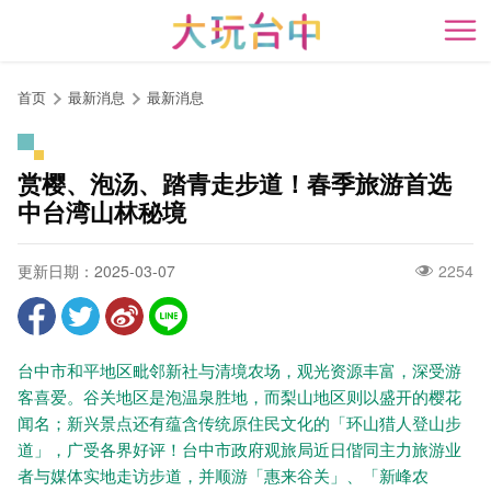
跳
到
开
主
要
首页
最新消息
最新消息
内
容
区
赏樱、泡汤、踏青走步道！春季旅游首选
块
中台湾山林秘境
更新日期：2025-03-07
2254
台中市和平地区毗邻新社与清境农场，观光资源丰富，深受游
客喜爱。谷关地区是泡温泉胜地，而梨山地区则以盛开的樱花
闻名；新兴景点还有蕴含传统原住民文化的「环山猎人登山步
道」，广受各界好评！台中市政府观旅局近日偕同主力旅游业
者与媒体实地走访步道，并顺游「惠来谷关」、「新峰农