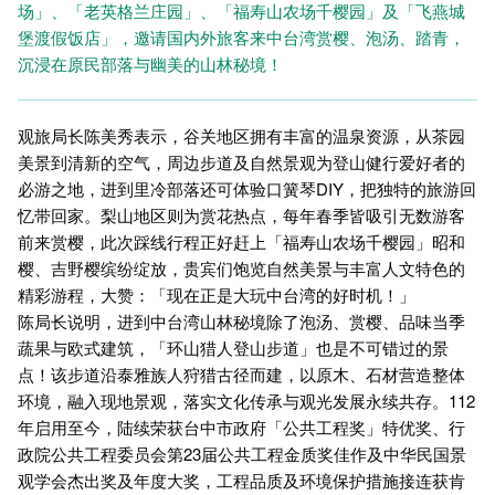
场」、「老英格兰庄园」、「福寿山农场千樱园」及「飞燕城
堡渡假饭店」，邀请国内外旅客来中台湾赏樱、泡汤、踏青，
沉浸在原民部落与幽美的山林秘境！
观旅局长陈美秀表示，谷关地区拥有丰富的温泉资源，从茶园
美景到清新的空气，周边步道及自然景观为登山健行爱好者的
必游之地，进到里冷部落还可体验口簧琴DIY，把独特的旅游回
忆带回家。梨山地区则为赏花热点，每年春季皆吸引无数游客
前来赏樱，此次踩线行程正好赶上「福寿山农场千樱园」昭和
樱、吉野樱缤纷绽放，贵宾们饱览自然美景与丰富人文特色的
精彩游程，大赞：「现在正是大玩中台湾的好时机！」
陈局长说明，进到中台湾山林秘境除了泡汤、赏樱、品味当季
蔬果与欧式建筑，「环山猎人登山步道」也是不可错过的景
点！该步道沿泰雅族人狩猎古径而建，以原木、石材营造整体
环境，融入现地景观，落实文化传承与观光发展永续共存。112
年启用至今，陆续荣获台中市政府「公共工程奖」特优奖、行
政院公共工程委员会第23届公共工程金质奖佳作及中华民国景
观学会杰出奖及年度大奖，工程品质及环境保护措施接连获肯