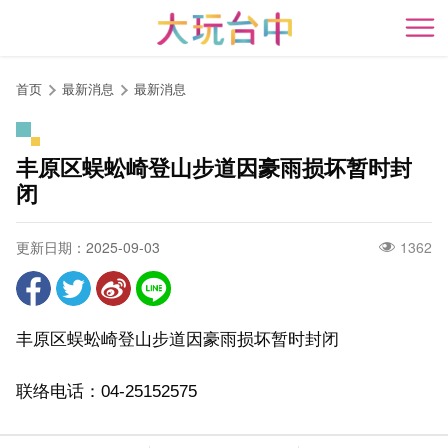
跳
到
开
主
要
首页
最新消息
最新消息
内
容
区
丰原区蜈蚣崎登山步道因豪雨损坏暂时封
块
闭
更新日期：2025-09-03
1362
丰原区蜈蚣崎登山步道因豪雨损坏暂时封闭
联络电话：04-25152575