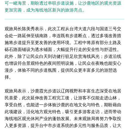
可一睹海景，期盼透过串联步道设施，让沙鹿地区的观光资源
更加完善，成为海线地区新兴的旅游亮点。
观旅局长陈美秀表示，此次工程从台湾大道六段与国道三号交
会处一路延伸至镇南路，串连既有步道断点，透过多项改善措
施将步道提升至更友善的使用环境。工程中将原有部分土路及
砾石路面铺设为透水铺面，大幅提升行走的安全性与舒适性。
此外，除了让民众白天到访健行驻足欣赏海线风光；步道沿线
也增设符合景观特色的夜间照明设施，让民众在夜晚也能安心
漫步，体验不同的步道氛围，提供民众更丰富多元的游憩选
择。
观旅局表示，沙鹿霞光步道以辽阔视野和丰富生态深受在地居
民喜爱，此次延伸改善工程完工後，让游客不仅能走进山林，
享受自然，也能进一步体验沙鹿的在地文化与特色，期盼藉由
此项建设，活化地方观光特色，吸引更多游客走访，进而带动
海线地区观光休闲产业的蓬勃发展。未来观旅局将努力争取投
入更多资源，提升台中市步道系统的多元性与服务品质，让大