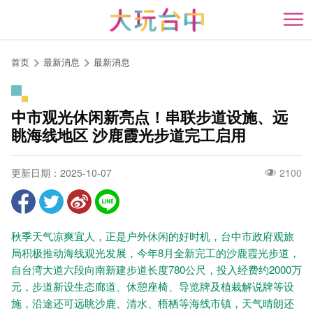
跳
到
开
主
要
首页
最新消息
最新消息
内
容
区
中市观光休闲新亮点！串联步道设施、远
块
眺海线地区 沙鹿霞光步道完工启用
更新日期：2025-10-07
2100
秋季天气凉爽宜人，正是户外休闲的好时机，台中市政府观旅
局积极推动海线观光发展，今年8月全新完工的沙鹿霞光步道，
自台湾大道六段向南新建步道长度780公尺，投入经费约2000万
元，步道新设生态廊道、休憩座椅、导览牌及植栽解说牌等设
施，沿途还可远眺沙鹿、清水、梧栖等海线市镇，天气晴朗还