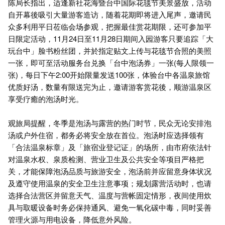
陈局长指出，适逢新社花海暨台中国际花毯节美景盛放，活动
自开幕後吸引大量游客造访，随着花期即将进入尾声，邀请民
众多利用平日莅临会场参观，把握最佳赏花期限，还可参加平
日限定活动，11月24日至11月28日期间入园游客只要追踪「大
玩台中」脸书粉丝团，并於指定贴文上传与花毯节合照的美照
一张，即可至活动服务台兑换「台中泡汤券」一张(每人限领一
张)，每日下午2:00开始限量发送100张，体验台中各温泉旅馆
优质好汤，数量有限送完为止，邀请游客赏花後，顺游温泉区
享受疗癒的泡汤时光。
观旅局提醒，冬季是泡汤与露营的热门时节，民众无论安排泡
汤或户外住宿，都务必将安全放在首位。泡汤时应选择领有
「合法温泉标章」及「旅宿业登记证」的场所，由市府依法针
对温泉水权、泉质检测、营业卫生及公共安全等项目严格把
关，才能保障泡汤品质与旅游安全，泡汤前并应留意身体状况
及遵守使用温泉的安全卫生注意事项；规划露营活动时，也请
选择合法营区并留意天气、温度与营帐固定情形，夜间使用炊
具与取暖设备时务必保持通风、避免一氧化碳中毒，同时妥善
管理火源与用电设备，降低意外风险。