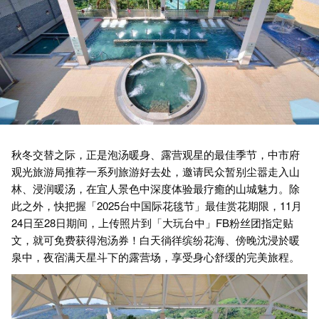
秋冬交替之际，正是泡汤暖身、露营观星的最佳季节，中市府
观光旅游局推荐一系列旅游好去处，邀请民众暂别尘嚣走入山
林、浸润暖汤，在宜人景色中深度体验最疗癒的山城魅力。除
此之外，快把握「2025台中国际花毯节」最佳赏花期限，11月
24日至28日期间，上传照片到「大玩台中」FB粉丝团指定贴
文，就可免费获得泡汤券！白天徜徉缤纷花海、傍晚沈浸於暖
泉中，夜宿满天星斗下的露营场，享受身心舒缓的完美旅程。