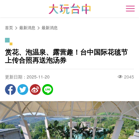
跳
到
开
主
要
首页
最新消息
最新消息
内
容
区
赏花、泡温泉、露营趣！台中国际花毯节
块
上传合照再送泡汤券
更新日期：2025-11-20
2045