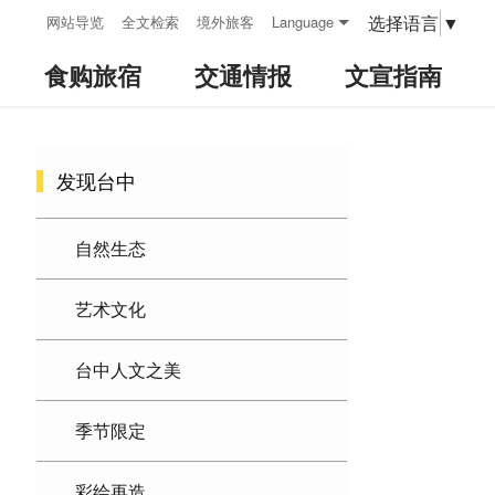
:::
选择语言
▼
网站导览
全文检索
境外旅客
Language
食购旅宿
交通情报
文宣指南
:::
发现台中
自然生态
艺术文化
台中人文之美
季节限定
彩绘再造