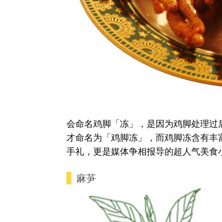
会命名鸡脚「冻」，是因为鸡脚处理过
才命名为「鸡脚冻」，而鸡脚冻含有丰
手礼，更是媒体争相报导的超人气美食
麻芛