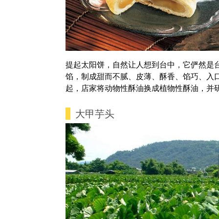
提起太阳饼，自然让人想到台中，它俨然是
馅，制成甜而不腻、皮薄、酥香、馅巧、入
起，店家将动物性酥油换成植物性酥油，并
大甲芋头