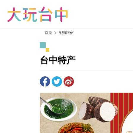
跳
到
主
要
内
:::
首页
食购旅宿
容
区
块
台中特产