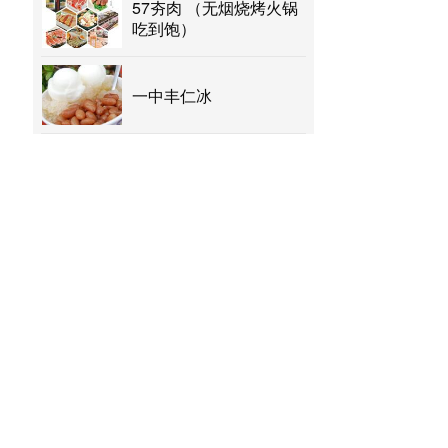
57夯肉 （无烟烧烤火锅
吃到饱）
一中丰仁冰