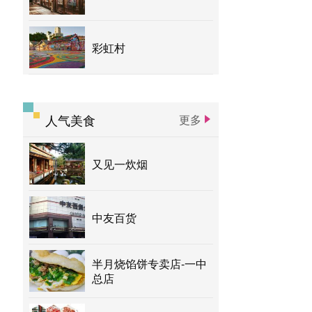
彩虹村
人气美食
更多
又见一炊烟
中友百货
半月烧馅饼专卖店-一中
总店