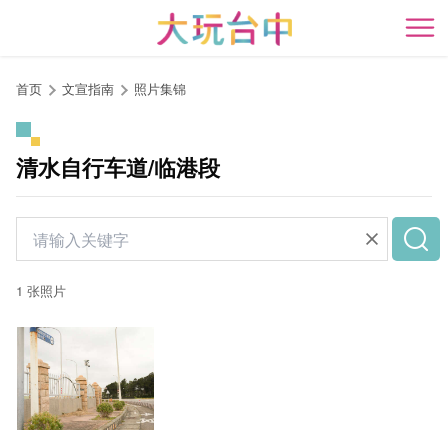
跳
到
开
主
要
首页
文宣指南
照片集锦
内
容
区
清水自行车道/临港段
块
1 张照片