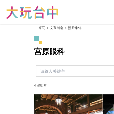
跳
到
主
要
内
:::
首页
文宣指南
照片集锦
容
区
块
宫原眼科
4 张照片