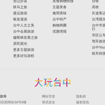
登山步道
美食购物快搜
台铁
铁马之旅
主题美食
高铁
捷运旅游
飨用美味
长途客
银发漫游
台中特产
台湾观
台中人文之美
购物商圈
台中市观
行
台中会展旅游
优惠情报
市区公
穆斯林友善之旅
驾车旅
原民观光
台中YouB
更多主题旅游
租车快
更多好玩游程
游局
网站导览
隐私权
丰原区阳明街36号5楼
资讯安全
版权宣告