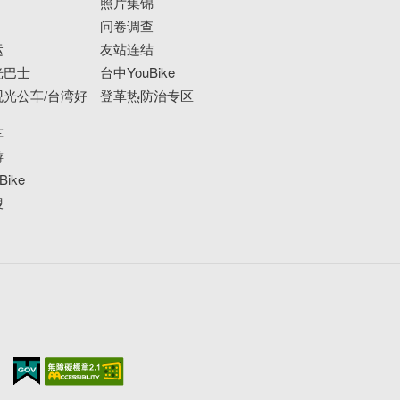
照片集锦
问卷调查
运
友站连结
光巴士
台中YouBike
光公车/台湾好
登革热防治专区
车
游
ike
搜