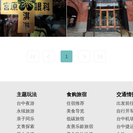
1
主题玩法
食购旅宿
交通情
台中夜游
住宿推荐
出发前
永续旅游
美食导览
自行开
亲子同乐
低碳旅馆
台中机
文青探索
友善乐龄旅宿
台中捷