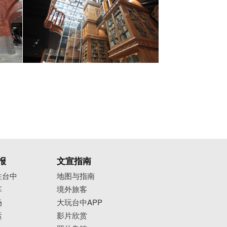
报
文宣指南
往台中
地图与指南
车
境外旅客
场
大玩台中APP
运
影片欣赏