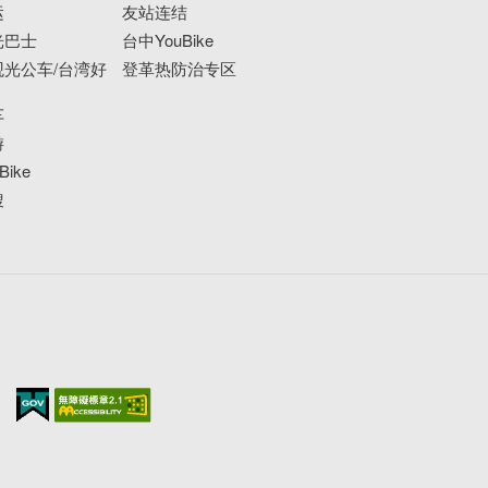
运
友站连结
光巴士
台中YouBike
光公车/台湾好
登革热防治专区
车
游
ike
搜