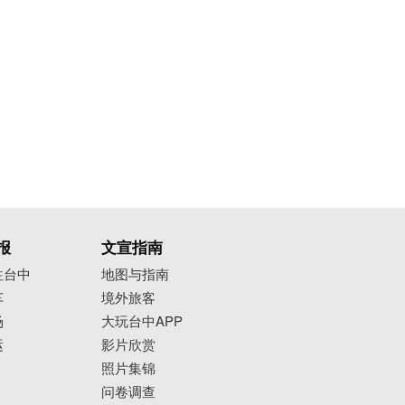
报
文宣指南
往台中
地图与指南
车
境外旅客
场
大玩台中APP
运
影片欣赏
照片集锦
问卷调查