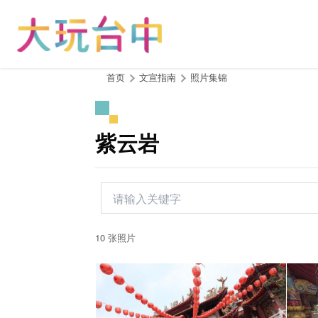
跳
到
主
要
内
:::
首页
文宣指南
照片集锦
容
区
块
紫云岩
10 张照片