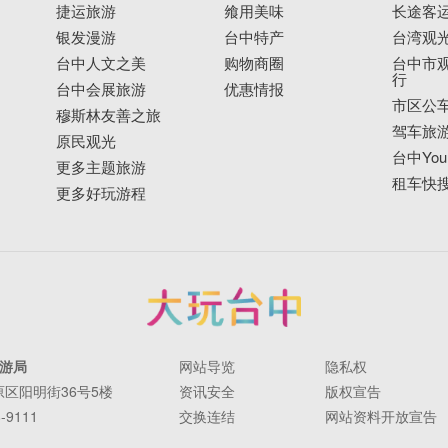
捷运旅游
飨用美味
长途客
银发漫游
台中特产
台湾观
台中人文之美
购物商圈
台中市观
行
台中会展旅游
优惠情报
市区公
穆斯林友善之旅
驾车旅
原民观光
台中YouB
更多主题旅游
租车快
更多好玩游程
游局
网站导览
隐私权
丰原区阳明街36号5楼
资讯安全
版权宣告
-9111
交换连结
网站资料开放宣告