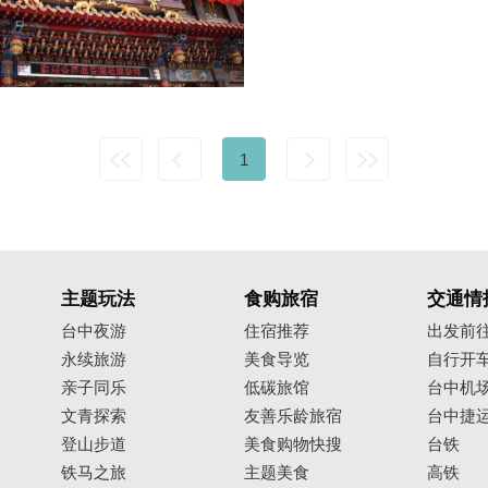
1
主题玩法
食购旅宿
交通情
台中夜游
住宿推荐
出发前
永续旅游
美食导览
自行开
亲子同乐
低碳旅馆
台中机
文青探索
友善乐龄旅宿
台中捷
登山步道
美食购物快搜
台铁
铁马之旅
主题美食
高铁