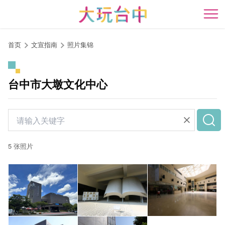
跳
到
开
主
要
首页
文宣指南
照片集锦
内
容
区
台中市大墩文化中心
块
5 张照片