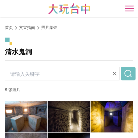
跳
到
开
主
要
首页
文宣指南
照片集锦
内
容
区
清水鬼洞
块
5 张照片