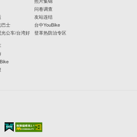
照片集锦
问卷调查
运
友站连结
光巴士
台中YouBike
光公车/台湾好
登革热防治专区
车
游
ike
搜