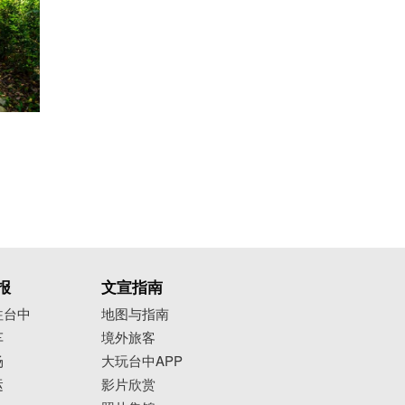
报
文宣指南
往台中
地图与指南
车
境外旅客
场
大玩台中APP
运
影片欣赏