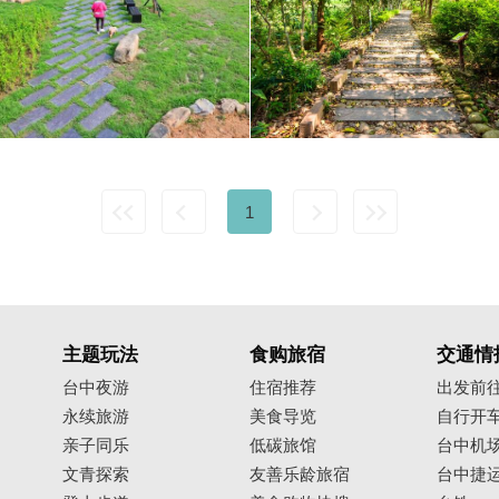
1
主题玩法
食购旅宿
交通情
台中夜游
住宿推荐
出发前
永续旅游
美食导览
自行开
亲子同乐
低碳旅馆
台中机
文青探索
友善乐龄旅宿
台中捷