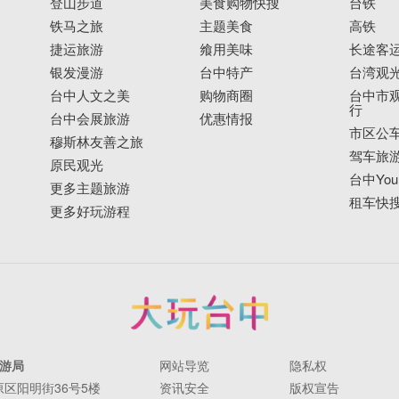
登山步道
美食购物快搜
台铁
铁马之旅
主题美食
高铁
捷运旅游
飨用美味
长途客
银发漫游
台中特产
台湾观
台中人文之美
购物商圈
台中市观
行
台中会展旅游
优惠情报
市区公
穆斯林友善之旅
驾车旅
原民观光
台中YouB
更多主题旅游
租车快
更多好玩游程
游局
网站导览
隐私权
丰原区阳明街36号5楼
资讯安全
版权宣告