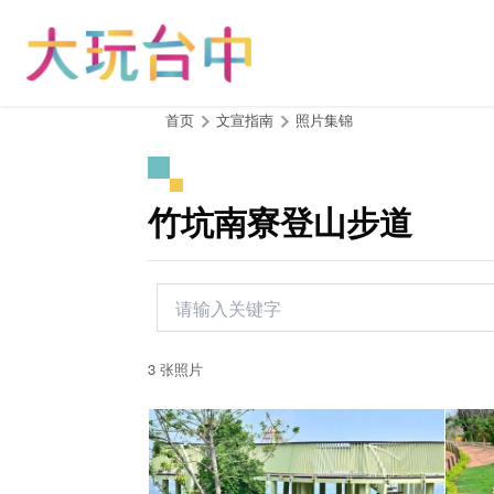
跳
到
主
要
内
:::
首页
文宣指南
照片集锦
容
区
块
竹坑南寮登山步道
3 张照片