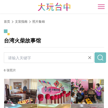
跳
到
开
主
要
首页
文宣指南
照片集锦
内
容
区
台湾火柴故事馆
块
6 张照片