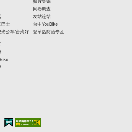
照片集锦
问卷调查
运
友站连结
光巴士
台中YouBike
光公车/台湾好
登革热防治专区
车
游
ike
搜