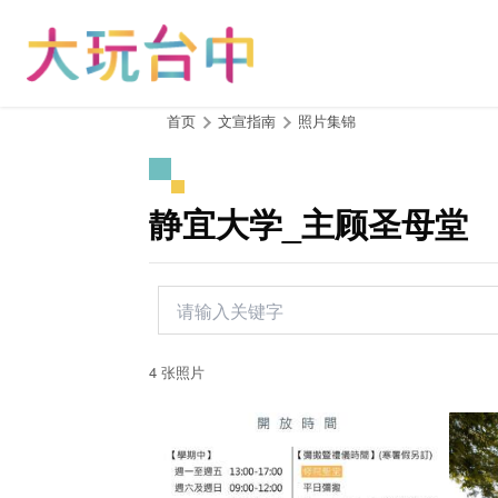
跳
到
主
要
内
:::
首页
文宣指南
照片集锦
容
区
块
静宜大学_主顾圣母堂
4 张照片