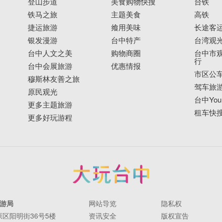
登山步道
美食购物快搜
台铁
铁马之旅
主题美食
高铁
捷运旅游
飨用美味
长途客
银发漫游
台中特产
台湾观
台中人文之美
购物商圈
台中市观
行
台中会展旅游
优惠情报
市区公
穆斯林友善之旅
驾车旅
原民观光
台中YouB
更多主题旅游
租车快
更多好玩游程
游局
网站导览
隐私权
丰原区阳明街36号5楼
资讯安全
版权宣告