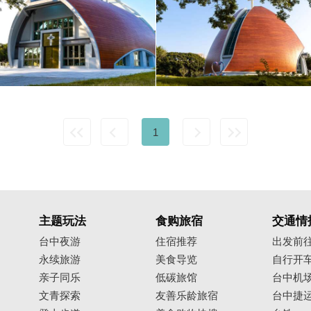
1
主题玩法
食购旅宿
交通情
台中夜游
住宿推荐
出发前
永续旅游
美食导览
自行开
亲子同乐
低碳旅馆
台中机
文青探索
友善乐龄旅宿
台中捷