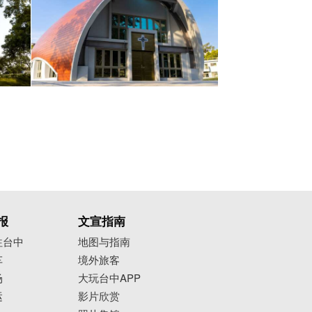
报
文宣指南
往台中
地图与指南
车
境外旅客
场
大玩台中APP
运
影片欣赏