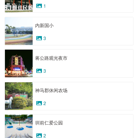
1
内新国小
3
蒋公路观光夜市
3
神马郡休闲农场
2
圳前仁爱公园
2