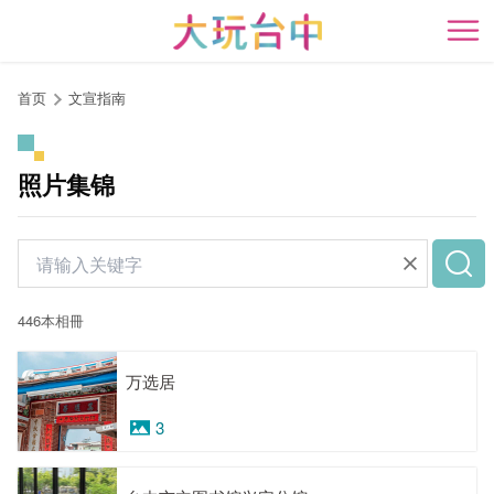
跳
到
开
主
要
首页
文宣指南
内
容
区
照片集锦
块
446本相冊
万选居
3