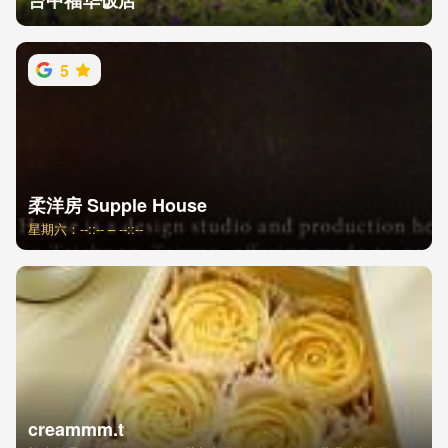
台中福华饭店
5
柔洋房 Supple House
星期六：--::-- – --::--
creammm.t