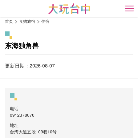
跳
到
开
主
首页
食购旅宿
住宿
要
内
容
东海独角兽
区
块
更新日期：2026-08-07
电话
0912378070
地址
台湾大道五段109巷10号