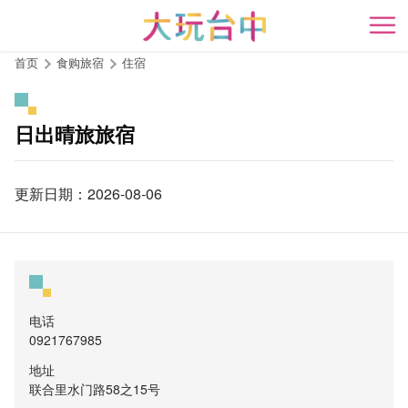
跳
到
开
主
首页
食购旅宿
住宿
要
内
容
日出晴旅旅宿
区
块
更新日期：2026-08-06
电话
0921767985
地址
联合里水门路58之15号