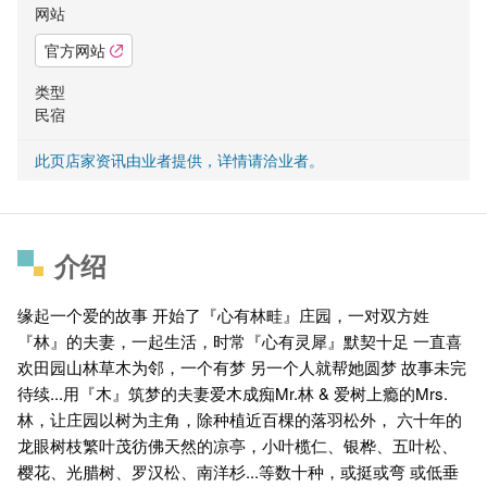
网站
官方网站
类型
民宿
此页店家资讯由业者提供，详情请洽业者。
介绍
缘起一个爱的故事 开始了『心有林畦』庄园，一对双方姓
『林』的夫妻，一起生活，时常『心有灵犀』默契十足 一直喜
欢田园山林草木为邻，一个有梦 另一个人就帮她圆梦 故事未完
待续...用『木』筑梦的夫妻爱木成痴Mr.林 & 爱树上瘾的Mrs.
林，让庄园以树为主角，除种植近百棵的落羽松外， 六十年的
龙眼树枝繁叶茂彷佛天然的凉亭，小叶榄仁、银桦、五叶松、
樱花、光腊树、罗汉松、南洋杉...等数十种，或挺或弯 或低垂