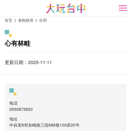
跳
到
开
主
首页
食购旅宿
住宿
要
内
容
心有林畦
区
块
更新日期：2025-11-11
电话
0930873820
地址
中嵙里8邻东崎路三段688巷100弄20号