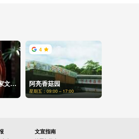
4
东势旧火车站暨客家文化园区
阿亮香菇园
星期五：09:00 – 17:00
报
文宣指南