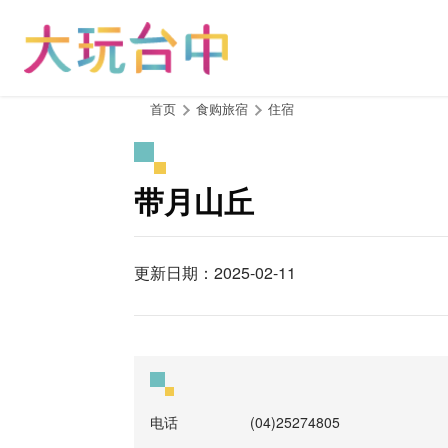
跳
到
主
要
内
:::
首页
食购旅宿
住宿
容
区
块
带月山丘
更新日期：2025-02-11
电话
(04)25274805