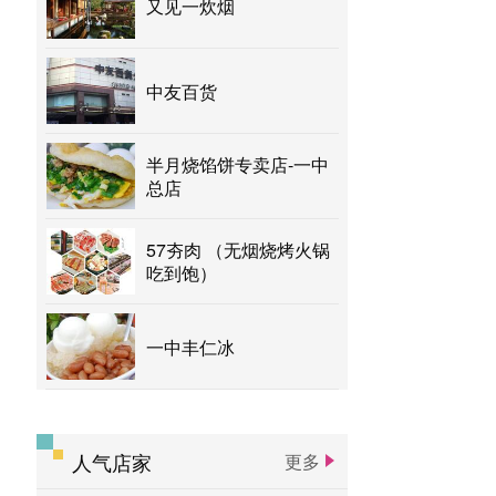
又见一炊烟
中友百货
半月烧馅饼专卖店-一中
总店
57夯肉 （无烟烧烤火锅
吃到饱）
一中丰仁冰
人气店家
更多