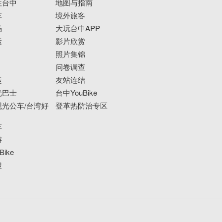
往台中
地图与指南
车
境外旅客
场
大玩台中APP
运
影片欣赏
照片集锦
问卷调查
运
友站连结
光巴士
台中YouBike
光公车/台湾好
登革热防治专区
车
游
ike
搜