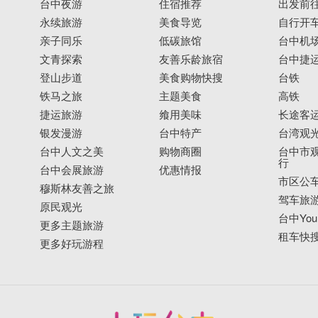
台中夜游
住宿推荐
出发前
永续旅游
美食导览
自行开
亲子同乐
低碳旅馆
台中机
文青探索
友善乐龄旅宿
台中捷
登山步道
美食购物快搜
台铁
铁马之旅
主题美食
高铁
捷运旅游
飨用美味
长途客
银发漫游
台中特产
台湾观
台中人文之美
购物商圈
台中市观
行
台中会展旅游
优惠情报
市区公
穆斯林友善之旅
驾车旅
原民观光
台中YouB
更多主题旅游
租车快
更多好玩游程