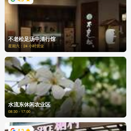
不老松足汤中清行馆
星期六：24 小时营业
水流东休闲农业区
08:30 - 17:00
4.2