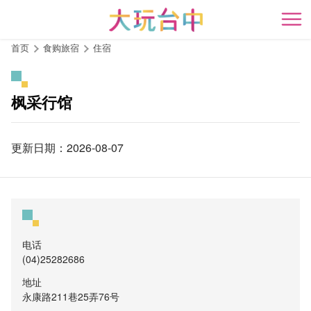
跳
到
开
主
首页
食购旅宿
住宿
要
内
容
枫采行馆
区
块
更新日期：2026-08-07
电话
(04)25282686
地址
永康路211巷25弄76号