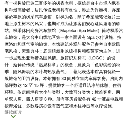
有一棵树龄已达三百多年的枫香老树，据信是台中市境内枫香
树种最高龄者，居民传说老树具有灵性，称之为许愿树。亦座
落於丰原的枫采汽车旅馆，以枫为名，除了希望能铭记这片土
地上原生树木的风采，也期许成为让旅客们安心遮风避雨的驿
站。枫采休闲商务汽车旅馆（Mapleton Spa Motel）简称枫采汽
车旅馆，是大台中山线地区第一家全面设有 Spa 水疗设施、按
摩浴缸和蒸气室的旅馆。本馆建筑外观与配色乃参考自南欧民
宅风格，素雅典朴；庭园植栽则以棕梠树和簕菠萝为主体，进
一步呈现出亚热带岛国风情。旅馆识别标志（LOGO）的设
计，延伸於传统「温泉标章」的概念，意象为「色彩缤纷的秋
季，随风舞动的木叶与热泉蒸气」，藉此表达本馆具有优於一
般旅馆的卫浴设备。本馆拥有 30 间独立室内车库客房。房间内
部坪数达 12 至 15 坪，提供旅客一个舒适且洁净的休憩、住宿
环境。依房间坪数大小与类型，大致可分类为：标准客房、两
单双人房、四人房等 3 种。所有客房皆配备有 42 寸液晶电视和
按摩浴缸，多数客房亦设有蒸气室和水柱冲击等水疗设施。
继续阅读