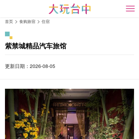
跳
到
开
主
首页
食购旅宿
住宿
要
内
容
紫禁城精品汽车旅馆
区
块
更新日期：2026-08-05