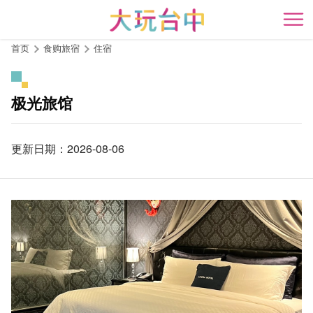
跳
到
开
主
首页
食购旅宿
住宿
要
内
容
极光旅馆
区
块
更新日期：2026-08-06