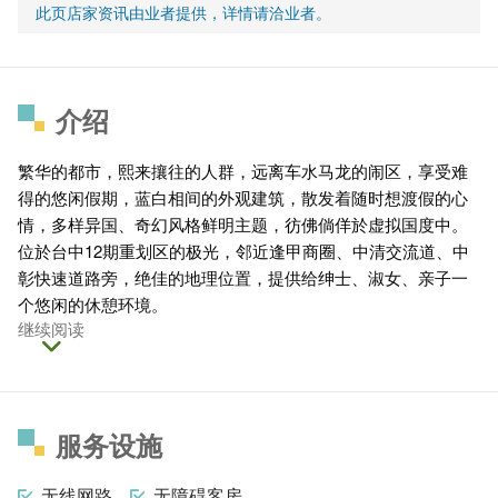
此页店家资讯由业者提供，详情请洽业者。
介绍
繁华的都市，熙来攘往的人群，远离车水马龙的闹区，享受难
得的悠闲假期，蓝白相间的外观建筑，散发着随时想渡假的心
情，多样异国、奇幻风格鲜明主题，彷佛倘佯於虚拟国度中。
位於台中12期重划区的极光，邻近逢甲商圈、中清交流道、中
彰快速道路旁，绝佳的地理位置，提供给绅士、淑女、亲子一
个悠闲的休憩环境。
继续阅读
服务设施
无线网路
无障碍客房