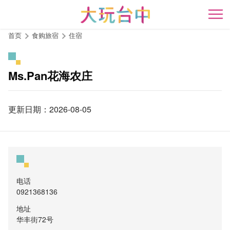
跳
到
开
主
首页
食购旅宿
住宿
要
内
容
Ms.Pan花海农庄
区
块
更新日期：2026-08-05
电话
0921368136
地址
华丰街72号