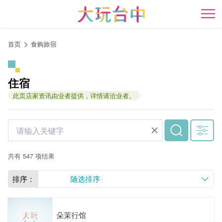
跳
到
开
主
要
首页
食购旅宿
内
容
区
住宿
块
此页店家资讯由业者提供，详情请洽业者。
共有 547 项结果
排序：
随选排序
朵茉行馆