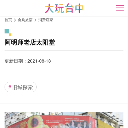
跳
到
开
主
首页
食购旅宿
消费店家
要
内
容
阿明师老店太阳堂
区
块
更新日期：2021-08-13
#
旧城探索