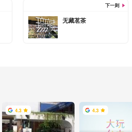
下一则
无藏茗茶
4.3
4.3