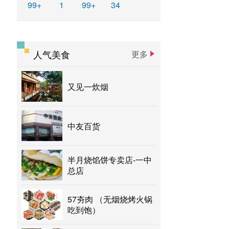
99+
1
99+
34
人气美食
更多
又见一炊烟
中友百货
半月烧馅饼专卖店-一中
总店
57夯肉 （无烟烧烤火锅
吃到饱）