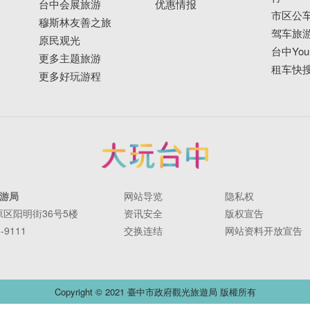
台中会展旅游
优惠情报
市区公
穆斯林友善之旅
驾车旅
原民观光
台中YouB
更多主题旅游
租车快
更多好玩游程
游局
网站导览
隐私权
丰原区阳明街36号5楼
资讯安全
版权宣告
-9111
交换连结
网站资料开放宣告
Copyright © 2021 臺中市政府觀光旅遊局 版權所有