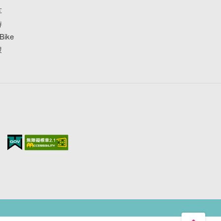
车
游
ike
搜