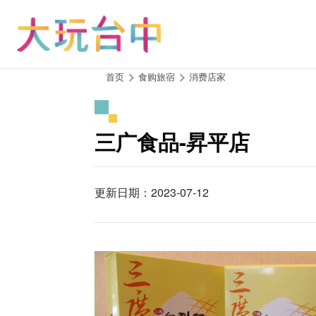
跳
到
主
要
内
:::
首页
食购旅宿
消费店家
容
区
块
三广食品-昇平店
更新日期：2023-07-12