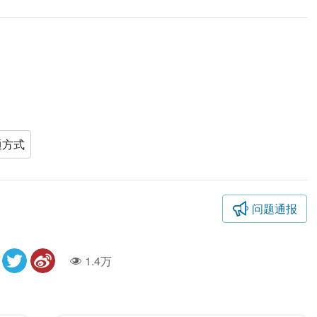
通方式
问题通报
1.4万
人气