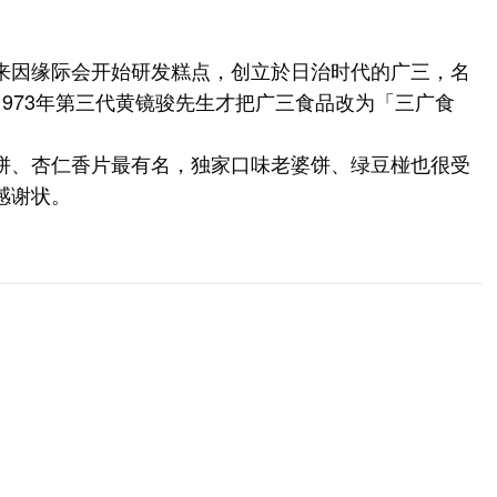
来因缘际会开始研发糕点，创立於日治时代的广三，名
973年第三代黄镜骏先生才把广三食品改为「三广食
饼、杏仁香片最有名，独家口味老婆饼、绿豆椪也很受
感谢状。