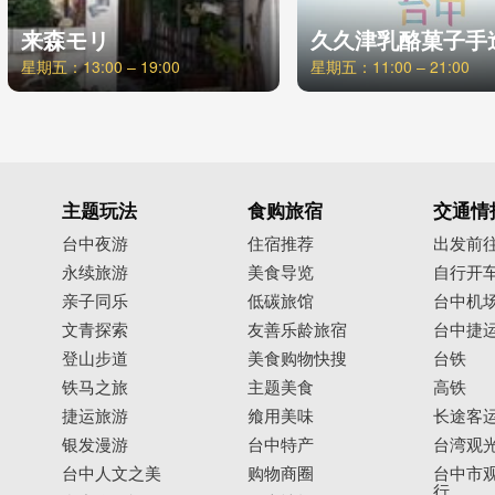
来森モリ
久久津乳酪菓子手
星期五：13:00 – 19:00
星期五：11:00 – 21:00
主题玩法
食购旅宿
交通情
台中夜游
住宿推荐
出发前
永续旅游
美食导览
自行开
亲子同乐
低碳旅馆
台中机
文青探索
友善乐龄旅宿
台中捷
登山步道
美食购物快搜
台铁
铁马之旅
主题美食
高铁
捷运旅游
飨用美味
长途客
银发漫游
台中特产
台湾观
台中人文之美
购物商圈
台中市观
行