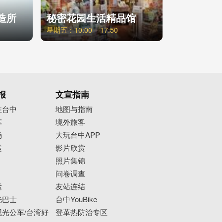
造所
秘密花园生活精品馆
星期五：10:00 – 17:50
报
文宣指南
往台中
地图与指南
车
境外旅客
场
大玩台中APP
运
影片欣赏
照片集锦
问卷调查
运
友站连结
光巴士
台中YouBike
光公车/台湾好
登革热防治专区