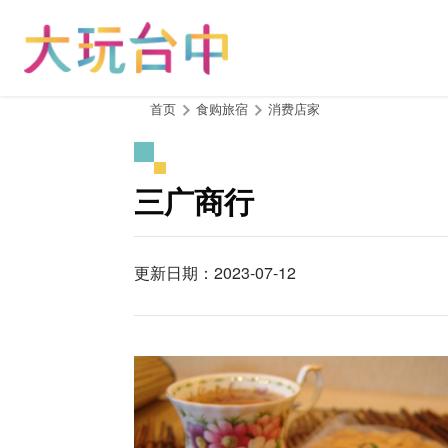
跳
到
主
要
内
:::
首页
食购旅宿
消费店家
容
区
块
三广商行
更新日期：2023-07-12