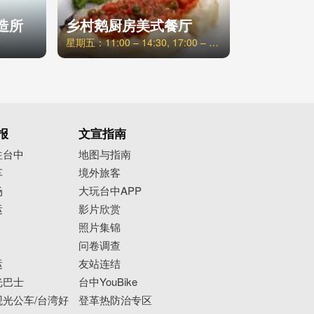
造所
乡村鹅厨房美式餐厅
星期五：11:00 – 14:30, 17:00 – 22:00
报
文宣指南
往台中
地图与指南
车
境外旅客
场
大玩台中APP
运
影片欣赏
照片集锦
问卷调查
运
友站连结
光巴士
台中YouBike
光公车/台湾好
登革热防治专区