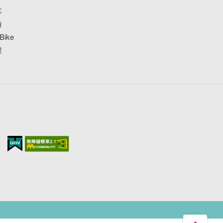
车
游
ike
搜