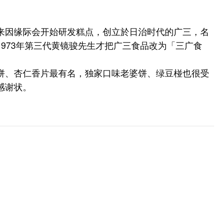
来因缘际会开始研发糕点，创立於日治时代的广三，名
973年第三代黄镜骏先生才把广三食品改为「三广食
饼、杏仁香片最有名，独家口味老婆饼、绿豆椪也很受
感谢状。