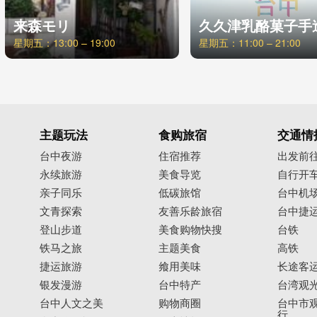
来森モリ
久久津乳酪菓子手
星期五：13:00 – 19:00
星期五：11:00 – 21:00
主题玩法
食购旅宿
交通情
台中夜游
住宿推荐
出发前
永续旅游
美食导览
自行开
亲子同乐
低碳旅馆
台中机
文青探索
友善乐龄旅宿
台中捷
登山步道
美食购物快搜
台铁
铁马之旅
主题美食
高铁
捷运旅游
飨用美味
长途客
银发漫游
台中特产
台湾观
台中人文之美
购物商圈
台中市观
行