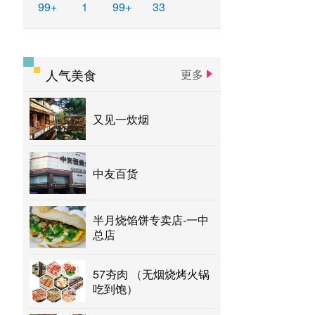
99+
1
99+
33
人气美食
更多
又见一炊烟
中友百货
半月烧馅饼专卖店-一中
总店
57夯肉 （无烟烧烤火锅
吃到饱）