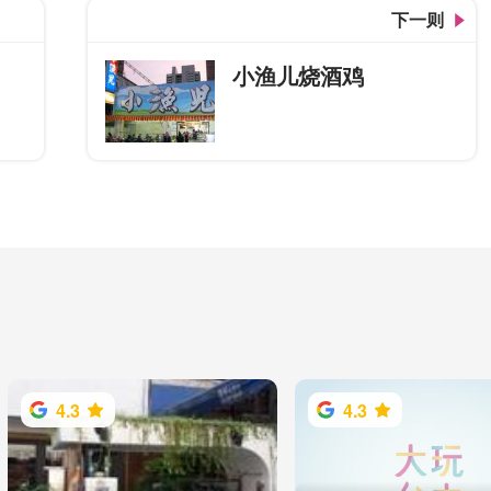
下一则
小渔儿烧酒鸡
4.3
4.3