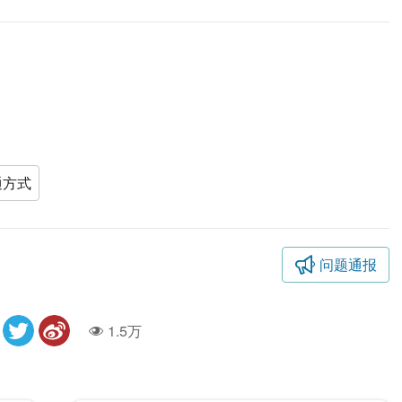
通方式
问题通报
1.5万
人气