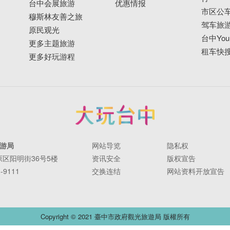
台中会展旅游
优惠情报
市区公
穆斯林友善之旅
驾车旅
原民观光
台中YouB
更多主题旅游
租车快
更多好玩游程
游局
网站导览
隐私权
丰原区阳明街36号5楼
资讯安全
版权宣告
-9111
交换连结
网站资料开放宣告
Copyright © 2021 臺中市政府觀光旅遊局 版權所有