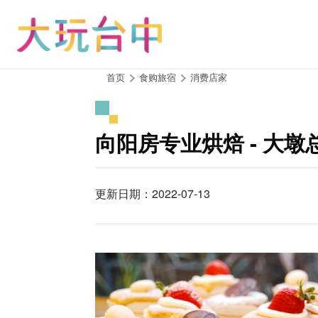
跳
到
主
要
内
:::
首页
食购旅宿
消费店家
容
区
块
向阳房专业烘焙 - 大墩
更新日期：2022-07-13