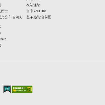
运
友站连结
光巴士
台中YouBike
光公车/台湾好
登革热防治专区
车
游
ike
搜