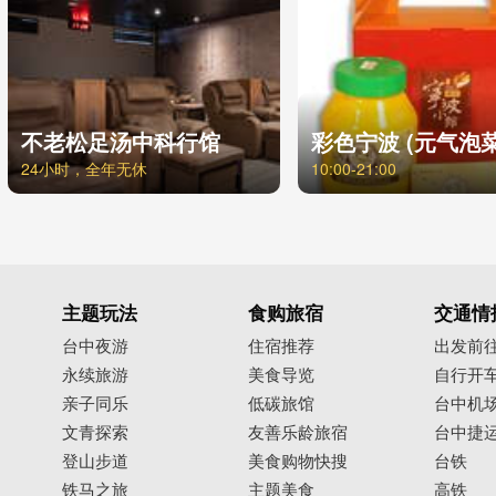
不老松足汤中科行馆
彩色宁波 (元气泡
24小时，全年无休
10:00-21:00
主题玩法
食购旅宿
交通情
台中夜游
住宿推荐
出发前
永续旅游
美食导览
自行开
亲子同乐
低碳旅馆
台中机
文青探索
友善乐龄旅宿
台中捷
登山步道
美食购物快搜
台铁
铁马之旅
主题美食
高铁