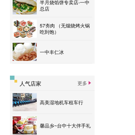
半月烧馅饼专卖店-一中
总店
57夯肉 （无烟烧烤火锅
吃到饱）
一中丰仁冰
人气店家
更多
高美湿地机车租车行
馨品乡~台中十大伴手礼