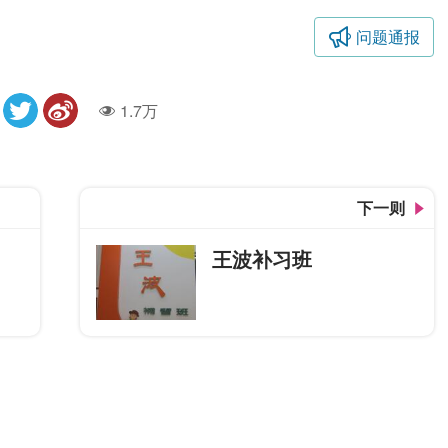
问题通报
1.7万
人气
下一则
王波补习班