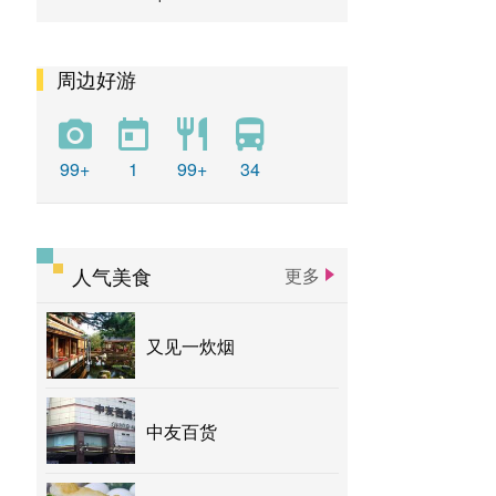
周边好游
99+
1
99+
34
人气美食
更多
又见一炊烟
中友百货