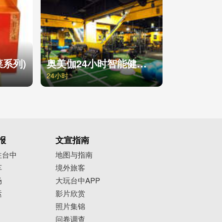
菜系列)
奥美伽24小时智能健身台中汉口店
24小时
报
文宣指南
往台中
地图与指南
车
境外旅客
场
大玩台中APP
运
影片欣赏
照片集锦
问卷调查