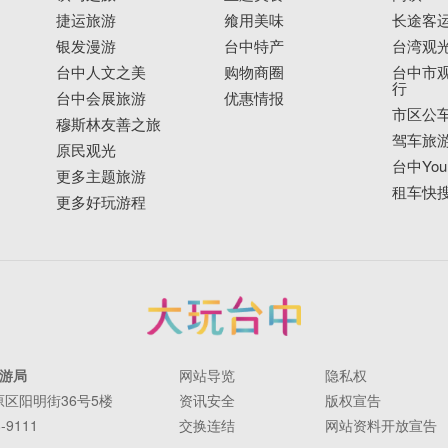
捷运旅游
飨用美味
长途客
银发漫游
台中特产
台湾观
台中人文之美
购物商圈
台中市观
行
台中会展旅游
优惠情报
市区公
穆斯林友善之旅
驾车旅
原民观光
台中YouB
更多主题旅游
租车快
更多好玩游程
游局
网站导览
隐私权
丰原区阳明街36号5楼
资讯安全
版权宣告
-9111
交换连结
网站资料开放宣告