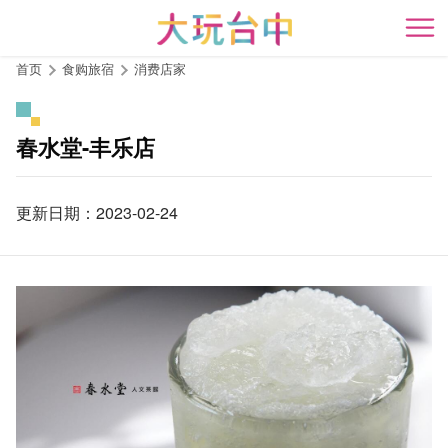
跳
到
开
主
首页
食购旅宿
消费店家
要
内
容
春水堂-丰乐店
区
块
更新日期：2023-02-24