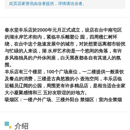
此页店家资讯由业者提供，详情请洽业者。
春水堂丰乐店於2000年元月正式成立，设店在台中南屯区
的湖水岸艺术街内，紧临丰乐雕塑公 园，四周榄仁树环
绕，在台中这个急速发展中的城市，对於想要远离都市纷扰
与忙碌的人来说，湖 水岸艺术街是一个悠闲的角落，有许
多风格独具的户外休闲座，白天黑夜都各自有其迷人的氛
围。
丰乐店有三个楼层，100个广场座位，一二楼提供一般茶饮
及餐点的消费，三楼是古典悠雅的小 壶泡空间，丰乐店临
近幅员辽阔的公园，周围更有许多精品店，是相当适合全家
大小凝聚感情和三 五好友联谊的好地方。
吸烟区：一楼户外广场、三楼外阳台 禁烟区：室内全禁烟
介绍