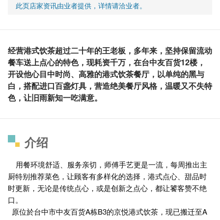
此页店家资讯由业者提供，详情请洽业者。
经营港式饮茶超过二十年的王老板，多年来，坚持保留流动
餐车送上点心的特色，现耗资千万，在台中友百货12楼，
开设他心目中时尚、高雅的港式饮茶餐厅，以单纯的黑与
白，搭配进口百盏灯具，营造绝美餐厅风格，温暖又不失特
色，让旧雨新知一吃满意。
介绍
用餐环境舒适、服务亲切，师傅手艺更是一流，每周推出主
厨特别推荐菜色，让顾客有多样化的选择，港式点心、甜品时
时更新，无论是传统点心，或是创新之点心，都让饕客赞不绝
口。
原位於台中市中友百货A栋B3的京悦港式饮茶，现已搬迁至A