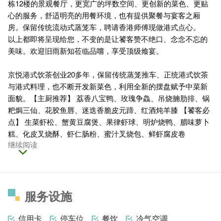
栋12楼的景观餐厅，更宽广的坪数空间、更创新的菜色、更贴
心的服务，舒适明亮的用餐环境，也有提供聚餐与宴客之厢
房。保留传统流动式蒸笼车，聘请香港师傅现做港式点心。
以上都即将呈现给您，不变的是让饕客赞不绝口、念念不忘的
美味。欢迎旧雨新知莅临品嚐，享受顶级飨宴。
京悦港式饮茶创业20多年，保留传统蒸笼推车、正统港式饮茶
与港式料理，也不断开发新菜色，利用全新的摆盘赋予中菜新
面貌。【主厨推荐】 荔香八宝鸭、玫瑰争鱻、吊烧腩肋排、锅
粑焗三仙、花胶鱼唇、迷迭香脆皮元蹄、红酒炖羊膝 【饕客必
点】 生菜虾松、蟹黄豆腐煲、果律虾球、明炉烧鸭、腊味萝卜
糕、化皮叉烧酥、虾仁肠粉、蜜汁叉烧包、鲜虾腐皮卷
继续阅读
服务设施
信用卡
停车位
餐饮
冷气空调