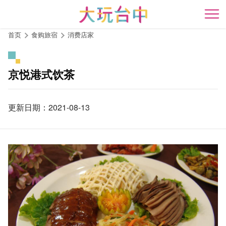
跳
到
开
主
首页
食购旅宿
消费店家
要
内
容
京悦港式饮茶
区
块
更新日期：2021-08-13