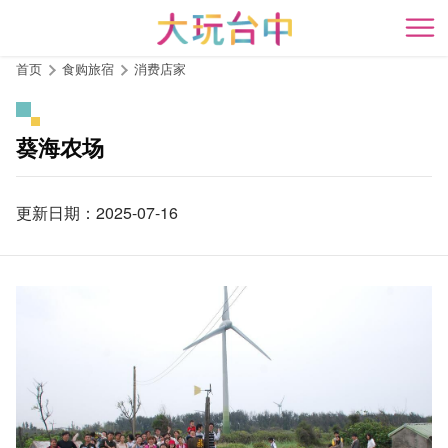
跳
到
开
主
首页
食购旅宿
消费店家
要
内
容
葵海农场
区
块
更新日期：2025-07-16