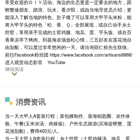
常受欢迎的ＤＩＹ活动。海边的生态更是一定要去的地方，跟
螃蟹做朋友、踏浪、玩水、看夕阳，或由当地导览员介绍，更
能深入了解当地的特色。肚子饿了可以享用大甲芋头米粉，能
将大甲芋头的特色「松、香、Ｑ」全部展现，或自己动手乡土
焢窑，享用亲手完成的土窑鸡腿、地瓜、蛋、芋头饭、或在百
香果凉亭下烤肉。到葵海农场放松心情，三五好友在莲花池自
由划船，可以度过非常悠闲的一天。请洽询邵仁裕先生联络。
前往Facebook粉丝团
https://www.facebook.com/artisans8888/
进入观赏动态影音
YouTube
继续阅读
消费资讯
当一天大甲人A套装行程；菜包粿制作、葵海钥匙圈、农作体
验、午餐(玉米浓汤、肉燥饭)、户外生态旅游(滨海捉螃蟹、莲
花池划船)，费用450元/人。
当一天大甲人B套装行程；乡土焢窑（土窑鸡腿汤、地瓜、蛋、