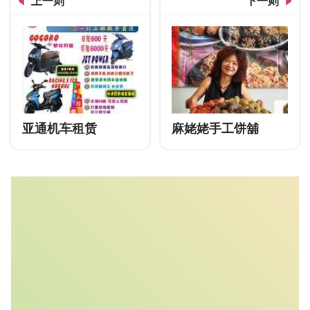
上一则
下一则
亚通机车租赁
麻姥姥手工饼舖