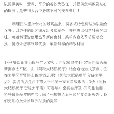
以提供美味、营养、平价的餐饮为己任，并提供您精致及贴心
的服务，是来到大台中必嚐不可的美食餐厅！
料理团队坚持食材的最高品质，将各式特色料理加以融合
互补，以绝佳的厨艺研发出各式菜色，并构思出创意独家的口
味。每道料理皆使用当季新鲜食材，菜单内容依季节更动变
换，势必让您嚐到最优质、最新鲜感的精致料理！
阿秋餐饮事业为服务广大饕客，并於2015年4月27日热情迈向
新据点太平区，由《阿秋大肥鹅餐厅》结合道地港式茶点，位
在太平区育贤路上贺缇酒店3楼《阿秋大肥鹅餐厅 贺缇太平
店》.贺缇酒店是台中市太平区第一家五星级饭店，3楼《阿秋
大肥鹅餐厅 贺缇太平店》可容纳45桌宴会厅及5间高雅包厢，
坚持最高品质的理念，除了积极投入五星级的宴会服务外，我
们更用心於外烩服务品质的提昇.