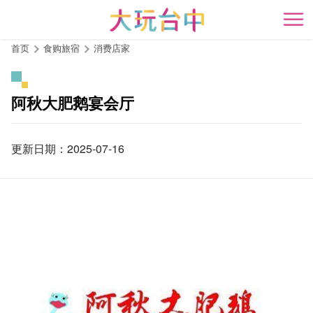
跳
到
开
主
首页
食购旅宿
消费店家
要
内
容
阿秋大肥鹅宴会厅
区
块
更新日期：2025-07-16