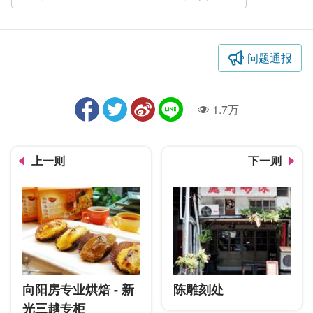
问题通报
1.7万
人气
上一则
下一则
向阳房专业烘焙 - 新
陈雕刻处
光三越专柜